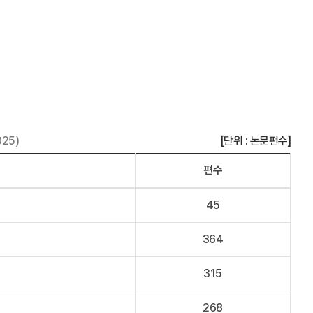
025)
[단위 : 논문편수]
편수
45
364
315
268