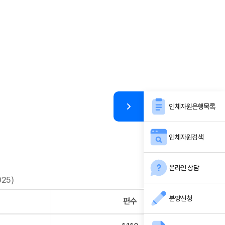
인체자원은행목록
인체자원검색
온라인 상담
025)
[단위 : 논문편수]
분양신청
편수