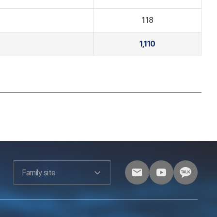
118
1,110
Family site