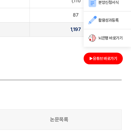
1,110
분양신청서식
87
활용성과등록
1,197
뇌은행 바로가기
유튜브 바로가기
논문목록