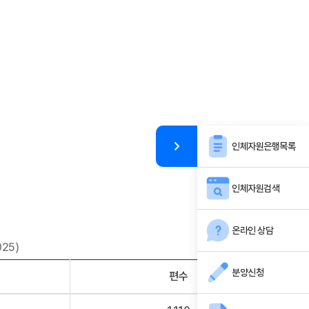
인체자원은행목록
인체자원검색
온라인 상담
025)
[단위 : 논문편수]
분양신청
편수