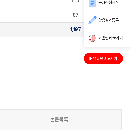
1,110
분양신청서식
87
활용성과등록
1,197
뇌은행 바로가기
유튜브 바로가기
논문목록