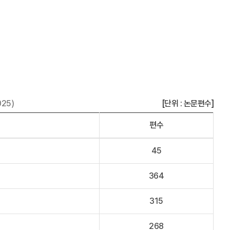
025)
[단위 : 논문편수]
편수
45
364
315
268