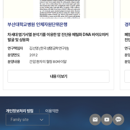
부산대학교병원 인체자원단위은행
경
차세대 염기서열 분석기를 이용한 암 진단용 메틸화 DNA 바이오마커
폐
발굴 및 상용화
진
연구책임자
김선영 (한국생명공학연구원)
연
분양연도
2012
분
분양내용
간암 환자의 혈청 80바이알
분
내용 더보기
개인정보처리 방침
이용약관
Family site