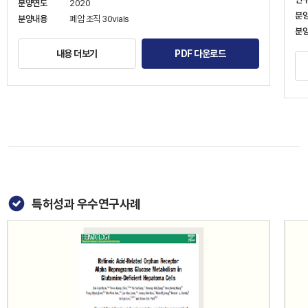
분양연도
2020
분
분양내용
폐암 조직 30vials
분
내용 더보기
PDF 다운로드
특허성과 우수연구사례