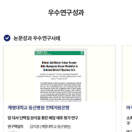
우수연구성과
논문성과 우수연구사례
계명대학교 동산병원 인체자원은행
아
암 대사 단백질 분석을 통한 폐암 예후 평가 연구
소
구
연구책임자
김미경 (계명대학교 동산병원)
연