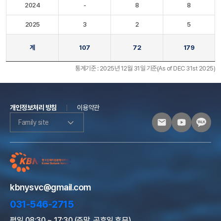
2024
-
8
8
2025
3
2
5
계
107
72
179
통계기준 : 2025년 12월 31일 기준(As of DEC 31st 2025)
개인정보처리 방침
이용약관
Family site
kbnysvc@gmail.com
031-546-2715
평일 08:30 ~ 17:30 (주말, 공휴일 휴무)