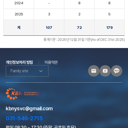
2024
-
8
8
2025
3
2
5
계
107
72
179
통계기준 : 2025년 12월 31일 기준(As of DEC 31st 2025)
개인정보처리 방침
이용약관
Family site
kbnysvc@gmail.com
031-546-2715
평일 08:30 ~ 17:30 (주말, 공휴일 휴무)