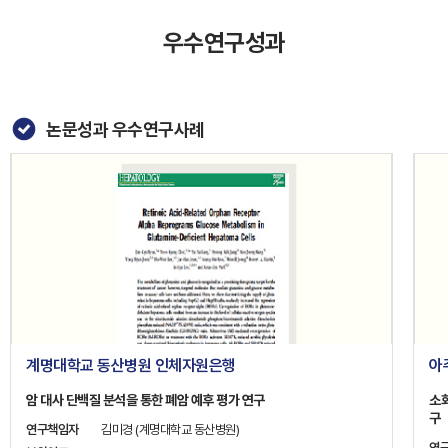
우수연구성과
논문성과 우수연구사례
계명대학교 동산병원 인체자원은행
아
암 대사 단백질 분석을 통한 폐암 예후 평가 연구
소
구
연구책임자
김미경 (계명대학교 동산병원)
연