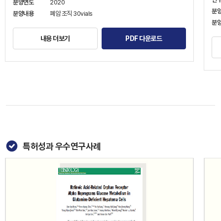
분양연도
2020
분
분양내용
폐암 조직 30vials
분
내용 더보기
PDF 다운로드
특허성과 우수연구사례