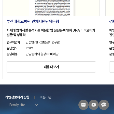
부산대학교병원 인체자원단위은행
경
차세대 염기서열 분석기를 이용한 암 진단용 메틸화 DNA 바이오마커
폐
발굴 및 상용화
진
연구책임자
김선영 (한국생명공학연구원)
연
분양연도
2012
분
분양내용
간암 환자의 혈청 80바이알
분
내용 더보기
개인정보처리 방침
이용약관
Family site