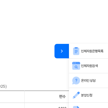
인체자원은행목록
인체자원검색
온라인 상담
025)
[단위 : 논문편수]
분양신청
편수