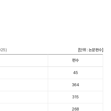
025)
[단위 : 논문편수]
편수
45
364
315
268