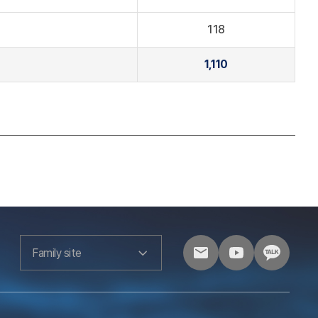
118
1,110
Family site