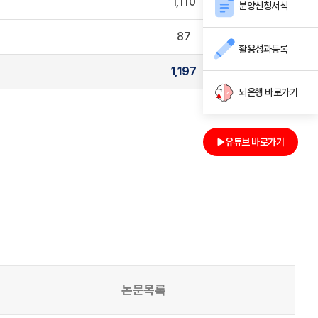
1,110
분양신청서식
87
활용성과등록
1,197
뇌은행 바로가기
유튜브 바로가기
논문목록