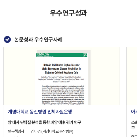
우수연구성과
논문성과 우수연구사례
계명대학교 동산병원 인체자원은행
아
암 대사 단백질 분석을 통한 폐암 예후 평가 연구
소
구
연구책임자
김미경 (계명대학교 동산병원)
연