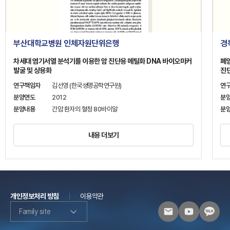
부산대학교병원 인체자원단위은행
경
차세대 염기서열 분석기를 이용한 암 진단용 메틸화 DNA 바이오마커
폐
발굴 및 상용화
진
연구책임자
김선영 (한국생명공학연구원)
연
분양연도
2012
분
분양내용
간암 환자의 혈청 80바이알
분
내용 더보기
개인정보처리 방침
이용약관
Family site