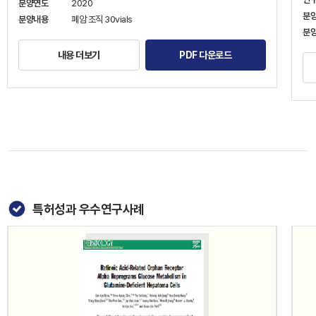
분양연도
2020
분
분양내용
폐암 조직 30vials
분
내용 더보기
PDF 다운로드
특허성과 우수연구사례