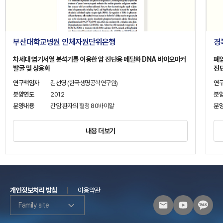
부산대학교병원 인체자원단위은행
경
차세대 염기서열 분석기를 이용한 암 진단용 메틸화 DNA 바이오마커
폐
발굴 및 상용화
진
연구책임자
김선영 (한국생명공학연구원)
연
분양연도
2012
분
분양내용
간암 환자의 혈청 80바이알
분
내용 더보기
개인정보처리 방침
이용약관
Family site