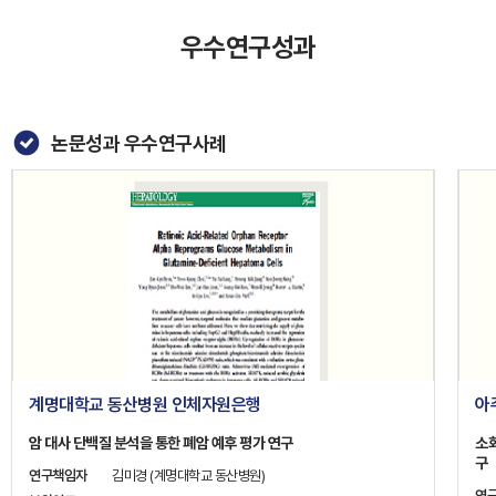
우수연구성과
논문성과 우수연구사례
계명대학교 동산병원 인체자원은행
아
암 대사 단백질 분석을 통한 폐암 예후 평가 연구
소
구
연구책임자
김미경 (계명대학교 동산병원)
연