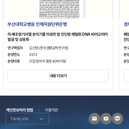
부산대학교병원 인체자원단위은행
경
차세대 염기서열 분석기를 이용한 암 진단용 메틸화 DNA 바이오마커
폐
발굴 및 상용화
진
연구책임자
김선영 (한국생명공학연구원)
연
분양연도
2012
분
분양내용
간암 환자의 혈청 80바이알
분
내용 더보기
개인정보처리 방침
이용약관
Family site