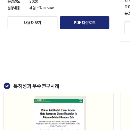
분양연도
2020
분
분양내용
폐암 조직 30vials
분
내용 더보기
PDF 다운로드
특허성과 우수연구사례