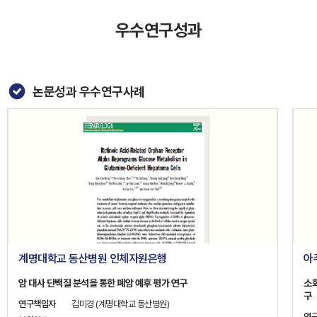
우수연구성과
논문성과 우수연구사례
계명대학교 동산병원 인체자원은행
아
암 대사 단백질 분석을 통한 폐암 예후 평가 연구
소
구
연구책임자
김미경 (계명대학교 동산병원)
연