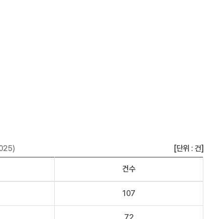
025)
[단위 : 건]
건수
107
72