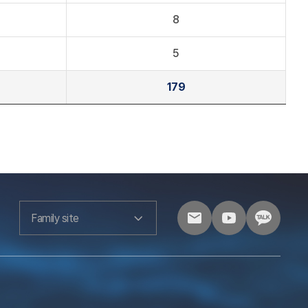
8
5
179
Family site