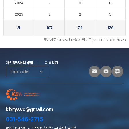
2024
-
8
8
2025
3
2
5
계
107
72
179
통계기준 : 2025년 12월 31일 기준(As of DEC 31st 2025)
개인정보처리 방침
이용약관
Family site
kbnysvc@gmail.com
031-546-2715
평일 08:30 ~ 17:30 (주말, 공휴일 휴무)