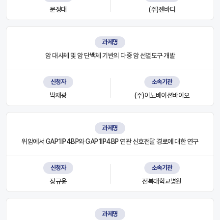
문정대
(주)젠바디
과제명
암 대사체 및 암 단백체 기반의 다중 암 선별도구 개발
신청자
소속기관
박재광
(주)이노베이션바이오
과제명
위암에서 GAP1IP4BP와 GAP1IP4BP 연관 신호전달 경로에 대한 연구
신청자
소속기관
장규윤
전북대학교병원
과제명