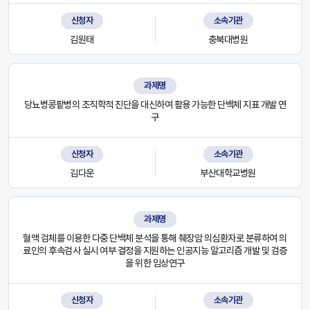
신청자
소속기관
김원태
충북대병원
과제명
당뇨병콩팥병의 조직학적 진단을 대신하여 활용 가능한 단백체 지표 개발 연
구
신청자
소속기관
김다운
부산대학교병원
과제명
혈액 검체를 이용한 다중 단백체 분석을 통해 췌장암 의심환자로 분류하여 의
료인의 후속검사 실시 여부 결정을 지원하는 인공지능 알고리즘 개발 및 검증
을 위한 임상연구
신청자
소속기관