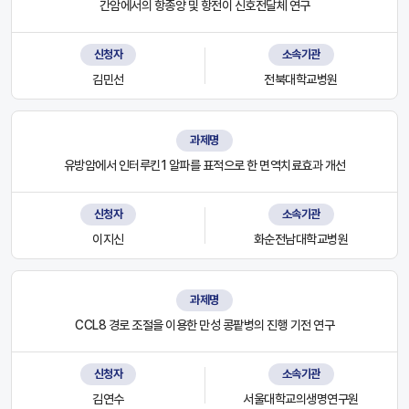
간암에서의 항종양 및 항전이 신호전달체 연구
신청자
소속기관
김민선
전북대학교병원
과제명
유방암에서 인터루킨1 알파를 표적으로 한 면역치료효과 개선
신청자
소속기관
이지신
화순전남대학교병원
과제명
CCL8 경로 조절을 이용한 만성 콩팥병의 진행 기전 연구
신청자
소속기관
김연수
서울대학교의생명연구원