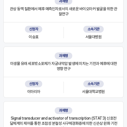
과제명
관상 동맥 질환에서 예후 예측인자로서의 새로운 바이오마커 발굴을 위한 관
찰연구
신청자
소속기관
이승표
서울대병원
과제명
미생물 유래 세포밖소포체가 자궁내막암 발생에 미치는 기전과 예후에 대한
영향 연구
신청자
소속기관
이마리아
서울대학교병원
과제명
Signal transducer and activator of transcription (STAT3) 신호전
달체계의 제어를 통한 초점성 분절성 사구체경화증에 의한 신손상 완화 기전