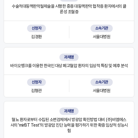
수술적대동맥판막절제술을 시행한 중증 대동맥판막 협착증 환자에서의 클
론성 조혈증
신청자
소속기관
김경환
서울대병원
과제명
바이오뱅크를 이용한 한국인 대상 폐고혈압 환자의 임상적 특징 및 예후 분석
신청자
소속기관
김형관
서울대병원
과제명
혈뇨 환자로부터 수집된 소변검체에서 방광암 확진방법 대비 (주)비엠에스
사의 'mirBT Test'의 방광암 진단 능력을 평가하기 위한 확증 임상적 성능시
험