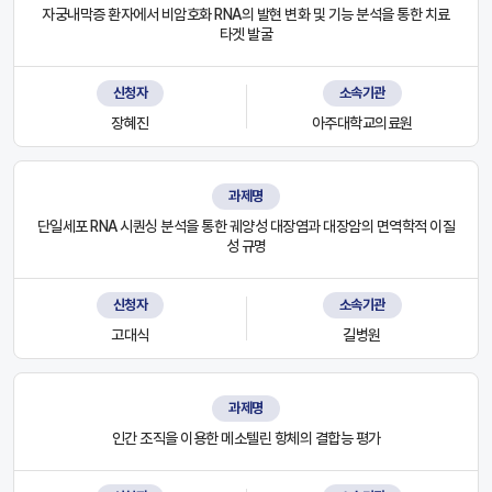
자궁내막증 환자에서 비암호화 RNA의 발현 변화 및 기능 분석을 통한 치료
타겟 발굴
신청자
소속기관
장혜진
아주대학교의료원
과제명
단일세포 RNA 시퀀싱 분석을 통한 궤양성 대장염과 대장암의 면역학적 이질
성 규명
신청자
소속기관
고대식
길병원
과제명
인간 조직을 이용한 메소텔린 항체의 결합능 평가