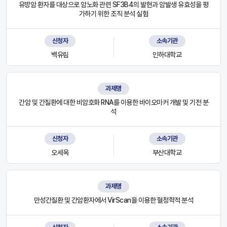
유방암 환자를 대상으로 암노화 관련 SF3B4의 발현과 암발생 유효성을 평
가하기 위한 조직 분석 실험
신청자
소속기관
백유림
인하대학교
과제명
간암 및 간질환에 대한 비암호화 RNA를 이용한 바이오마커 개발 및 기전 분
석
신청자
소속기관
오세옥
부산대학교
과제명
만성간질환 및 간암환자에서 VirScan을 이용한 혈청학적 분석