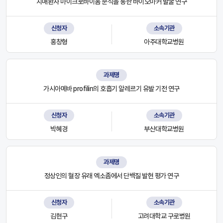
치매환자 마이크로바이옴 분석을 통한 바이오마커 발굴 연구
신청자
소속기관
홍창형
아주대학교병원
과제명
가시아메바 profilin의 호흡기 알레르기 유발 기전 연구
신청자
소속기관
박혜경
부산대학교병원
과제명
정상인의 혈장 유래 엑소좀에서 단백질 발현 평가 연구
신청자
소속기관
김현구
고려대학교 구로병원