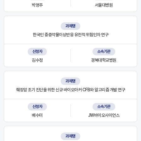
박영주
서울대병원
과제명
한국인 중증약물이상반응 유전적 위험인자 연구
신청자
소속기관
김수정
경북대학교병원
과제명
췌장암 조기 진단을 위한 신규 바이오마커 CFB와 알고리즘 개발 연구
신청자
소속기관
배수미
JW바이오사이언스
과제명