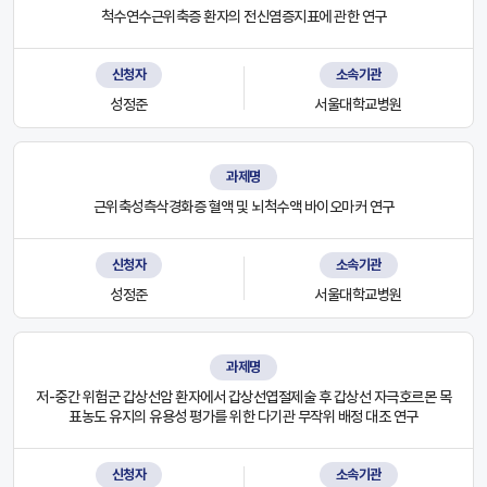
척수연수근위축증 환자의 전신염증지표에 관한 연구
신청자
소속기관
성정준
서울대학교병원
과제명
근위축성측삭경화증 혈액 및 뇌척수액 바이오마커 연구
신청자
소속기관
성정준
서울대학교병원
과제명
저-중간 위험군 갑상선암 환자에서 갑상선엽절제술 후 갑상선 자극호르몬 목
표농도 유지의 유용성 평가를 위한 다기관 무작위 배정 대조 연구
신청자
소속기관