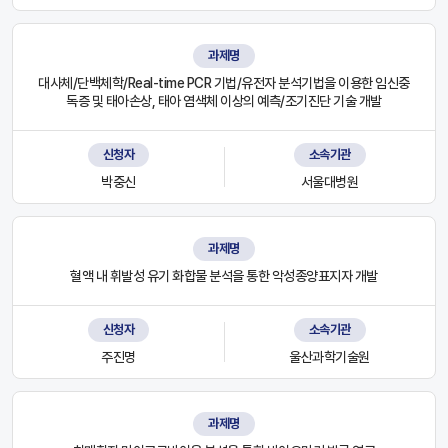
과제명
대사체/단백체학/Real-time PCR 기법/유전자 분석기법을 이용한 임신중
독증 및 태아손상, 태아 염색체 이상의 예측/조기진단 기술 개발
신청자
소속기관
박중신
서울대병원
과제명
혈액 내 휘발성 유기 화합물 분석을 통한 악성종양표지자 개발
신청자
소속기관
주진명
울산과학기술원
과제명