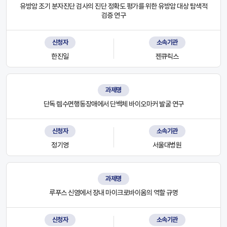
유방암 조기 분자진단 검사의 진단 정확도 평가를 위한 유방암 대상 탐색적
검증 연구
신청자
소속기관
한진일
젠큐릭스
과제명
단독 렘수면행동장애에서 단백체 바이오마커 발굴 연구
신청자
소속기관
정기영
서울대병원
과제명
루푸스 신염에서 장내 마이크로바이옴의 역할 규명
신청자
소속기관