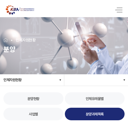
인체자원현황
분양
인체자원현황
분양현황
인체유래물별
사업별
분양과제목록