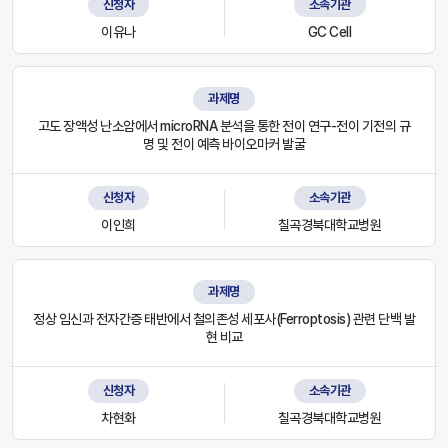
신청자
소속기관
이유나
GC Cell
과제명
고도 장액성 난소암에서 microRNA 분석을 통한 전이 연구-전이 기전의 규
명 및 전이 예측 바이오마커 발굴
신청자
소속기관
이인희
칠곡경북대학교병원
과제명
정상 임신과 전자간증 태반에서 철의존성 세포사(Ferroptosis) 관련 단백 발
현 비교
신청자
소속기관
차현화
칠곡경북대학교병원