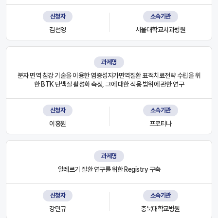
신청자
소속기관
김선영
서울대학교치과병원
과제명
분자 면역 침강 기술을 이용한 염증성자가면역질환 표적치료전략 수립을 위
한 BTK 단백질 활성화 측정, 그에 대한 적용 범위에 관한 연구
신청자
소속기관
이홍원
프로티나
과제명
알레르기 질환 연구를 위한 Registry 구축
신청자
소속기관
강민규
충북대학교병원