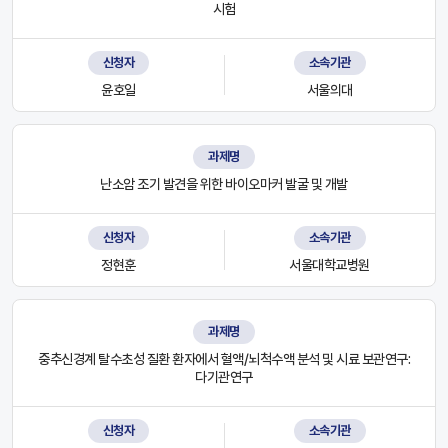
시험
신청자
소속기관
윤호일
서울의대
과제명
난소암 조기 발견을 위한 바이오마커 발굴 및 개발
신청자
소속기관
정현훈
서울대학교병원
과제명
중추신경계 탈수초성 질환 환자에서 혈액/뇌척수액 분석 및 시료 보관연구:
다기관연구
신청자
소속기관