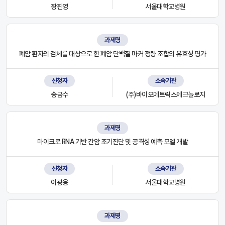
장진영
서울대학교병원
과제명
폐암 환자의 검체를 대상으로 한 폐암 단백질 마커 정량 조합의 유효성 평가
신청자
소속기관
송금수
(주)바이오메트릭스테크놀로지
과제명
마이크로 RNA 기반 간암 조기진단 및 공격성 예측 모델 개발
신청자
소속기관
이광웅
서울대학교병원
과제명