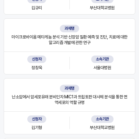
김규리
부산대학교병원
과제명
마이크로바이옴 메타게놈 분석 기반 신장암 질환 예측 및 진단, 치료에 대한
알고리즘 개발에 관한 연구
신청자
소속기관
정창욱
서울대병원
과제명
난소암에서 암세포유래 분비인자 MIC1과 트립토판 대사체 분석을 통한 면
역세포의 역할 규명
신청자
소속기관
김기형
부산대학교병원