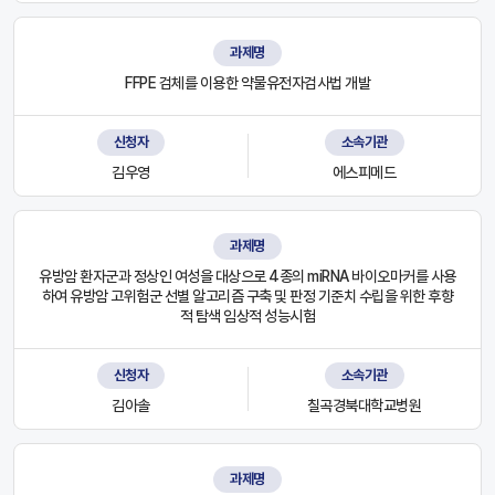
과제명
FFPE 검체를 이용한 약물유전자검사법 개발
신청자
소속기관
김우영
에스피메드
과제명
유방암 환자군과 정상인 여성을 대상으로 4종의 miRNA 바이오마커를 사용
하여 유방암 고위험군 선별 알고리즘 구축 및 판정 기준치 수립을 위한 후향
적 탐색 임상적 성능시험
신청자
소속기관
김아솔
칠곡경북대학교병원
과제명