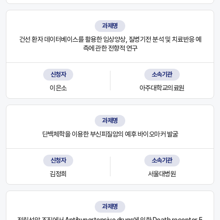
과제명
건선 환자 데이터베이스를 활용한 임상양상, 질병기전 분석 및 치료반응 예
측에 관한 전향적 연구
신청자
소속기관
이은소
아주대학교의료원
과제명
단백체학을 이용한 부신피질암의 예후 바이오마커 발굴
신청자
소속기관
김정희
서울대병원
과제명
전립선암 조직에서 Antihypertensive drugs에 의한 Death receptor 5