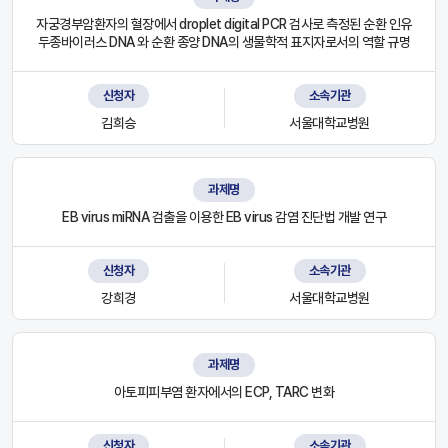
자궁경부암환자의 혈장에서 droplet digital PCR 검사로 측정된 순환 인유
두종바이러스 DNA 와 순환 종양 DNA의 생물학적 표지자로서의 역할 규명
신청자
소속기관
김희승
서울대학교병원
과제명
EB virus miRNA 검출을 이용한 EB virus 감염 진단법 개발 연구
신청자
소속기관
강희경
서울대학교병원
과제명
아토피피부염 환자에서의 ECP, TARC 변화
신청자
소속기관