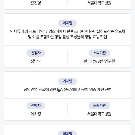
장진영
서울대학교병원
과제명
인체유래 암 세포 라인 및 암조직에 대한 벤조퓨란계 N-아실히드라존 유도체
및 이를 포함하는 항암 활성 조성물의 항암 효능 확인
신청자
소속기관
성낙균
한국생명공학연구원
과제명
점막면역 조절에 의한 IgA 신장염의 사구체 염증 기전 규명
신청자
소속기관
이하정
서울대학교병원
과제명