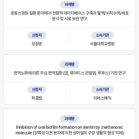
과제명
운동신경원 질환 환자에서 전향적 데이터베이스 구축과 혈액/뇌척수액/세포
분석 및 시료 보관 연구
신청자
소속기관
성정준
서울대학교병원
과제명
면역노화에 따른 주요 면역질환 (암, 류마티스 관절염, 루푸스) 기전 연구
신청자
소속기관
최중범
리버스매직
과제명
Inhibition of oral biofilm formation on dentin by zwitterionic
molecule (양쪽성 이온 분자에 의한 상아질의 구강 생물막 형성 억제)