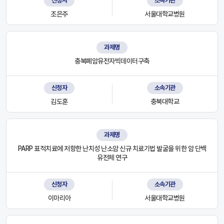
신청자
소속기관
조은주
서울대학교병원
과제명
충북폐암유전자빅데이터구축
신청자
소속기관
김도훈
충북대학교
과제명
PARP 표적치료에 저항한 난치성 난소암 신규 치료기법 발굴을 위한 암 단백
유전체 연구
신청자
소속기관
이마리아
서울대학교병원