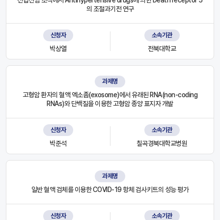
의 조절과기전 연구
신청자
소속기관
박상열
전북대학교
과제명
고형암 환자의 혈액 엑소좀(exosome)에서 유래된 RNA(non-coding
RNAs)와 단백질을 이용한 고형암 종양 표지자 개발
신청자
소속기관
박준석
칠곡경북대학교병원
과제명
일반 혈액 검체를 이용한 COVID-19 항체 검사키트의 성능 평가
신청자
소속기관