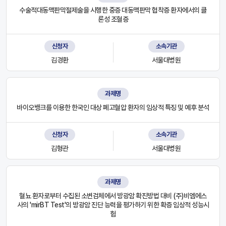
수술적대동맥판막절제술을 시행한 중증 대동맥판막 협착증 환자에서의 클
론성 조혈증
신청자
소속기관
김경환
서울대병원
과제명
바이오뱅크를 이용한 한국인 대상 폐고혈압 환자의 임상적 특징 및 예후 분석
신청자
소속기관
김형관
서울대병원
과제명
혈뇨 환자로부터 수집된 소변검체에서 방광암 확진방법 대비 (주)비엠에스
사의 'mirBT Test'의 방광암 진단 능력을 평가하기 위한 확증 임상적 성능시
험