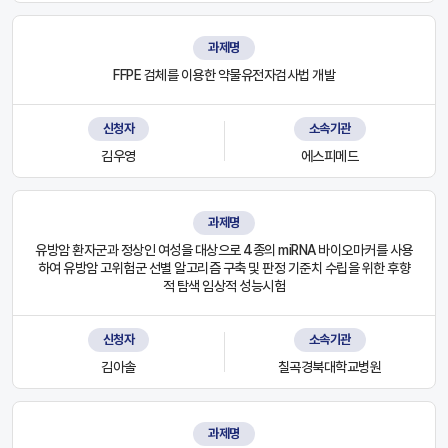
과제명
FFPE 검체를 이용한 약물유전자검사법 개발
신청자
소속기관
김우영
에스피메드
과제명
유방암 환자군과 정상인 여성을 대상으로 4종의 miRNA 바이오마커를 사용
하여 유방암 고위험군 선별 알고리즘 구축 및 판정 기준치 수립을 위한 후향
적 탐색 임상적 성능시험
신청자
소속기관
김아솔
칠곡경북대학교병원
과제명