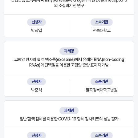
의 조절과기전 연구
신청자
소속기관
박상열
전북대학교
과제명
고형암 환자의 혈액 엑소좀(exosome)에서 유래된 RNA(non-coding
RNAs)와 단백질을 이용한 고형암 종양 표지자 개발
신청자
소속기관
박준석
칠곡경북대학교병원
과제명
일반 혈액 검체를 이용한 COVID-19 항체 검사키트의 성능 평가
신청자
소속기관