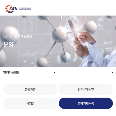
인체자원현황
분양
인체자원현황
분양현황
인체유래물별
사업별
분양과제목록