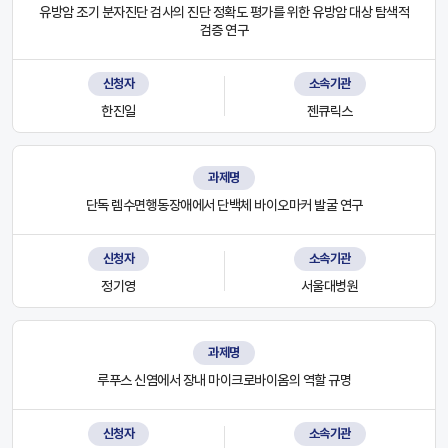
유방암 조기 분자진단 검사의 진단 정확도 평가를 위한 유방암 대상 탐색적
검증 연구
신청자
소속기관
한진일
젠큐릭스
과제명
단독 렘수면행동장애에서 단백체 바이오마커 발굴 연구
신청자
소속기관
정기영
서울대병원
과제명
루푸스 신염에서 장내 마이크로바이옴의 역할 규명
신청자
소속기관