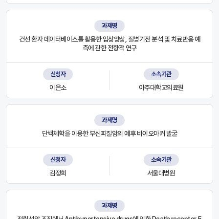
과제명
건선 환자 데이터베이스를 활용한 임상양상, 질병기전 분석 및 치료반응 예
측에 관한 전향적 연구
신청자
소속기관
이은소
아주대학교의료원
과제명
단백체학을 이용한 부신피질암의 예후 바이오마커 발굴
신청자
소속기관
김정희
서울대병원
과제명
전립선암 조직에서 Antihypertensive drugs에 의한 Death receptor 5