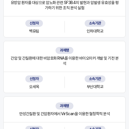
유방암 환자를 대상으로 암노화 관련 SF3B4의 발현과 암발생 유효성을 평
가하기 위한 조직 분석 실험
신청자
소속기관
백유림
인하대학교
과제명
간암 및 간질환에 대한 비암호화 RNA를 이용한 바이오마커 개발 및 기전 분
석
신청자
소속기관
오세옥
부산대학교
과제명
만성간질환 및 간암환자에서 VirScan을 이용한 혈청학적 분석