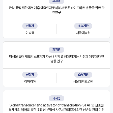
과제명
관상 동맥 질환에서 예후 예측인자로서의 새로운 바이오마커 발굴을 위한 관
찰연구
신청자
소속기관
이승표
서울대병원
과제명
미생물 유래 세포밖소포체가 자궁내막암 발생에 미치는 기전과 예후에 대한
영향 연구
신청자
소속기관
이마리아
서울대학교병원
과제명
Signal transducer and activator of transcription (STAT3) 신호전
달체계의 제어를 통한 초점성 분절성 사구체경화증에 의한 신손상 완화 기전