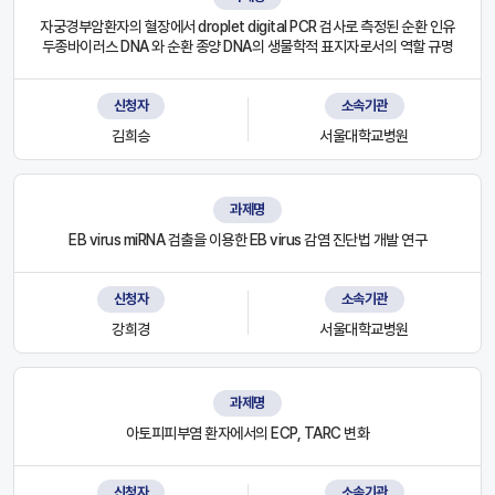
자궁경부암환자의 혈장에서 droplet digital PCR 검사로 측정된 순환 인유
두종바이러스 DNA 와 순환 종양 DNA의 생물학적 표지자로서의 역할 규명
신청자
소속기관
김희승
서울대학교병원
과제명
EB virus miRNA 검출을 이용한 EB virus 감염 진단법 개발 연구
신청자
소속기관
강희경
서울대학교병원
과제명
아토피피부염 환자에서의 ECP, TARC 변화
신청자
소속기관