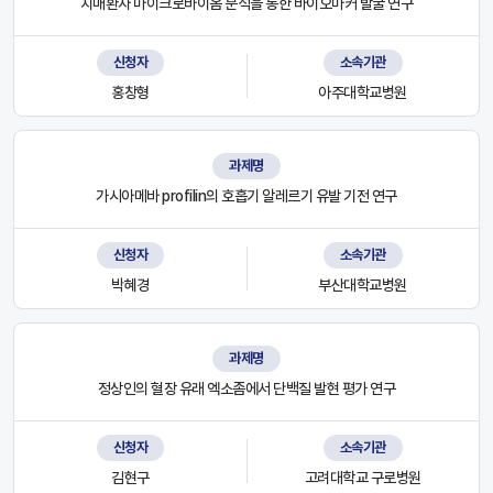
치매환자 마이크로바이옴 분석을 통한 바이오마커 발굴 연구
신청자
소속기관
홍창형
아주대학교병원
과제명
가시아메바 profilin의 호흡기 알레르기 유발 기전 연구
신청자
소속기관
박혜경
부산대학교병원
과제명
정상인의 혈장 유래 엑소좀에서 단백질 발현 평가 연구
신청자
소속기관
김현구
고려대학교 구로병원