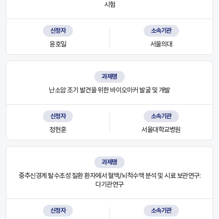
시험
신청자
소속기관
윤호일
서울의대
과제명
난소암 조기 발견을 위한 바이오마커 발굴 및 개발
신청자
소속기관
정현훈
서울대학교병원
과제명
중추신경계 탈수초성 질환 환자에서 혈액/뇌척수액 분석 및 시료 보관연구:
다기관연구
신청자
소속기관