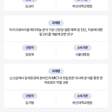
김규리
부산대학교병원
과제명
마이크로바이옴 메타게놈 분석 기반 신장암 질환 예측 및 진단, 치료에 대한
알고리즘 개발에 관한 연구
신청자
소속기관
정창욱
서울대병원
과제명
난소암에서 암세포유래 분비인자 MIC1과 트립토판 대사체 분석을 통한 면
역세포의 역할 규명
신청자
소속기관
김기형
부산대학교병원