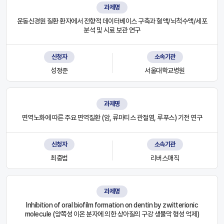
과제명
운동신경원 질환 환자에서 전향적 데이터베이스 구축과 혈액/뇌척수액/세포
분석 및 시료 보관 연구
신청자
소속기관
성정준
서울대학교병원
과제명
면역노화에 따른 주요 면역질환 (암, 류마티스 관절염, 루푸스) 기전 연구
신청자
소속기관
최중범
리버스매직
과제명
Inhibition of oral biofilm formation on dentin by zwitterionic
molecule (양쪽성 이온 분자에 의한 상아질의 구강 생물막 형성 억제)