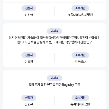
신청자
소속기관
김선영
서울대학교치과병원
과제명
분자 면역 침강 기술을 이용한 염증성자가면역질환 표적치료전략 수립을 위
한 BTK 단백질 활성화 측정, 그에 대한 적용 범위에 관한 연구
신청자
소속기관
이홍원
프로티나
과제명
알레르기 질환 연구를 위한 Registry 구축
신청자
소속기관
강민규
충북대학교병원