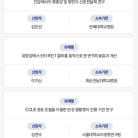
간암에서의 항종양 및 항전이 신호전달체 연구
신청자
소속기관
김민선
전북대학교병원
과제명
유방암에서 인터루킨1 알파를 표적으로 한 면역치료효과 개선
신청자
소속기관
이지신
화순전남대학교병원
과제명
CCL8 경로 조절을 이용한 만성 콩팥병의 진행 기전 연구
신청자
소속기관
김연수
서울대학교의생명연구원