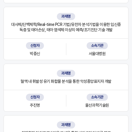
과제명
대사체/단백체학/Real-time PCR 기법/유전자 분석기법을 이용한 임신중
독증 및 태아손상, 태아 염색체 이상의 예측/조기진단 기술 개발
신청자
소속기관
박중신
서울대병원
과제명
혈액 내 휘발성 유기 화합물 분석을 통한 악성종양표지자 개발
신청자
소속기관
주진명
울산과학기술원
과제명