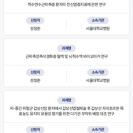
척수연수근위축증 환자의 전신염증지표에 관한 연구
신청자
소속기관
성정준
서울대학교병원
과제명
근위축성측삭경화증 혈액 및 뇌척수액 바이오마커 연구
신청자
소속기관
성정준
서울대학교병원
과제명
저-중간 위험군 갑상선암 환자에서 갑상선엽절제술 후 갑상선 자극호르몬 목
표농도 유지의 유용성 평가를 위한 다기관 무작위 배정 대조 연구
신청자
소속기관