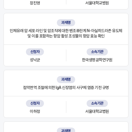
장진영
서울대학교병원
과제명
인체유래 암 세포 라인 및 암조직에 대한 벤조퓨란계 N-아실히드라존 유도체
및 이를 포함하는 항암 활성 조성물의 항암 효능 확인
신청자
소속기관
성낙균
한국생명공학연구원
과제명
점막면역 조절에 의한 IgA 신장염의 사구체 염증 기전 규명
신청자
소속기관
이하정
서울대학교병원
과제명