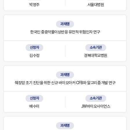
박영주
서울대병원
과제명
한국인 중증약물이상반응 유전적 위험인자 연구
신청자
소속기관
김수정
경북대학교병원
과제명
췌장암 조기 진단을 위한 신규 바이오마커 CFB와 알고리즘 개발 연구
신청자
소속기관
배수미
JW바이오사이언스
과제명