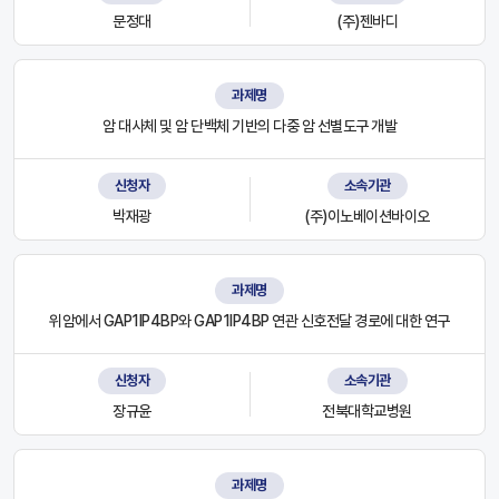
문정대
(주)젠바디
과제명
암 대사체 및 암 단백체 기반의 다중 암 선별도구 개발
신청자
소속기관
박재광
(주)이노베이션바이오
과제명
위암에서 GAP1IP4BP와 GAP1IP4BP 연관 신호전달 경로에 대한 연구
신청자
소속기관
장규윤
전북대학교병원
과제명