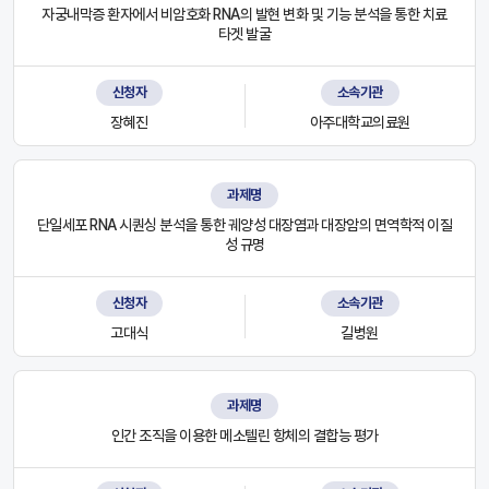
자궁내막증 환자에서 비암호화 RNA의 발현 변화 및 기능 분석을 통한 치료
타겟 발굴
신청자
소속기관
장혜진
아주대학교의료원
과제명
단일세포 RNA 시퀀싱 분석을 통한 궤양성 대장염과 대장암의 면역학적 이질
성 규명
신청자
소속기관
고대식
길병원
과제명
인간 조직을 이용한 메소텔린 항체의 결합능 평가