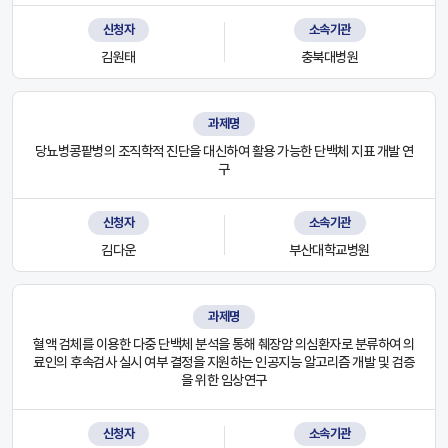
신청자
소속기관
김원태
충북대병원
과제명
당뇨병콩팥병의 조직학적 진단을 대신하여 활용 가능한 단백체 지표 개발 연
구
신청자
소속기관
김다운
부산대학교병원
과제명
혈액 검체를 이용한 다중 단백체 분석을 통해 췌장암 의심환자로 분류하여 의
료인의 후속검사 실시 여부 결정을 지원하는 인공지능 알고리즘 개발 및 검증
을 위한 임상연구
신청자
소속기관