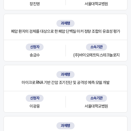
장진영
서울대학교병원
과제명
폐암 환자의 검체를 대상으로 한 폐암 단백질 마커 정량 조합의 유효성 평가
신청자
소속기관
송금수
(주)바이오메트릭스테크놀로지
과제명
마이크로 RNA 기반 간암 조기진단 및 공격성 예측 모델 개발
신청자
소속기관
이광웅
서울대학교병원
과제명