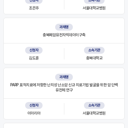
신청자
소속기관
조은주
서울대학교병원
과제명
충북폐암유전자빅데이터구축
신청자
소속기관
김도훈
충북대학교
과제명
PARP 표적치료에 저항한 난치성 난소암 신규 치료기법 발굴을 위한 암 단백
유전체 연구
신청자
소속기관
이마리아
서울대학교병원