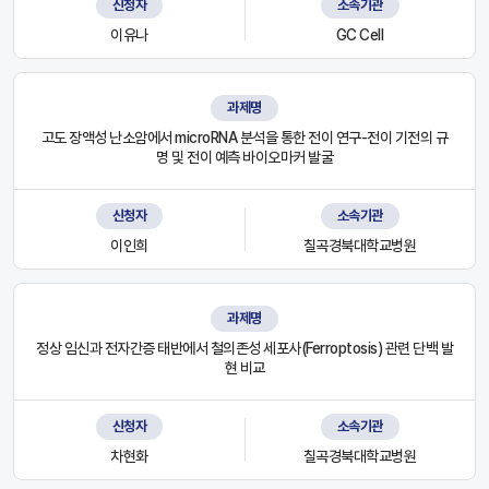
신청자
소속기관
이유나
GC Cell
과제명
고도 장액성 난소암에서 microRNA 분석을 통한 전이 연구-전이 기전의 규
명 및 전이 예측 바이오마커 발굴
신청자
소속기관
이인희
칠곡경북대학교병원
과제명
정상 임신과 전자간증 태반에서 철의존성 세포사(Ferroptosis) 관련 단백 발
현 비교
신청자
소속기관
차현화
칠곡경북대학교병원