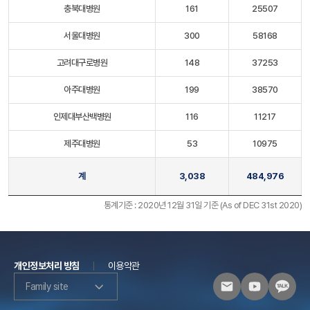
충북대병원
161
25507
서울대병원
300
58168
고려대구로병원
148
37253
아주대병원
199
38570
인제대부산백병원
116
11217
제주대병원
53
10975
계
3,038
484,976
통계기준 : 2020년 12월 31일 기준 (As of DEC 31st 2020)
개인정보처리 방침
이용약관
Family site