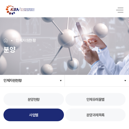
인체자원현황
분양
인체자원현황
분양현황
인체유래물별
사업별
분양과제목록