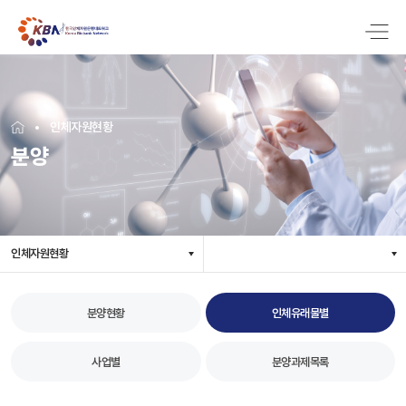
인체자원현황
분양
인체자원현황
분양현황
인체유래물별
사업별
분양과제목록