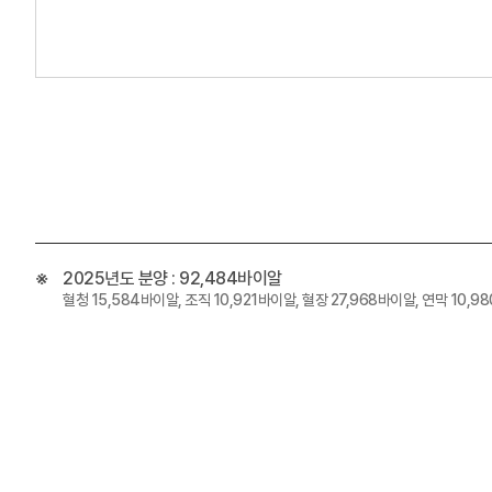
2025년도 분양 : 92,484바이알
혈청 15,584바이알, 조직 10,921바이알, 혈장 27,968바이알, 연막 10,9