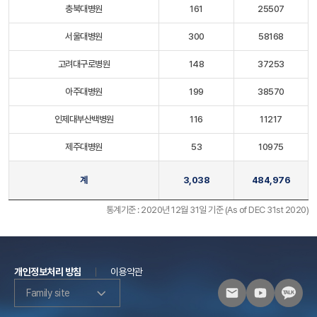
충북대병원
161
25507
서울대병원
300
58168
고려대구로병원
148
37253
아주대병원
199
38570
인제대부산백병원
116
11217
제주대병원
53
10975
계
3,038
484,976
통계기준 : 2020년 12월 31일 기준 (As of DEC 31st 2020)
개인정보처리 방침
이용약관
Family site