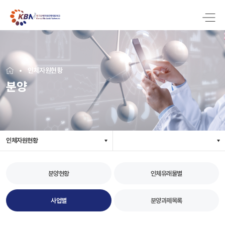
인체자원현황
분양
인체자원현황
분양현황
인체유래물별
사업별
분양과제목록