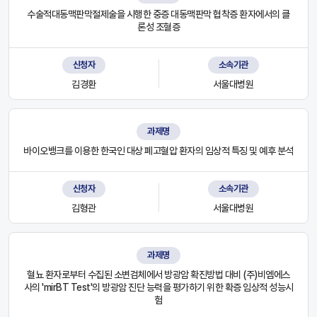
수술적대동맥판막절제술을 시행한 중증 대동맥판막 협착증 환자에서의 클
론성 조혈증
신청자
소속기관
김경환
서울대병원
과제명
바이오뱅크를 이용한 한국인 대상 폐고혈압 환자의 임상적 특징 및 예후 분석
신청자
소속기관
김형관
서울대병원
과제명
혈뇨 환자로부터 수집된 소변검체에서 방광암 확진방법 대비 (주)비엠에스
사의 'mirBT Test'의 방광암 진단 능력을 평가하기 위한 확증 임상적 성능시
험