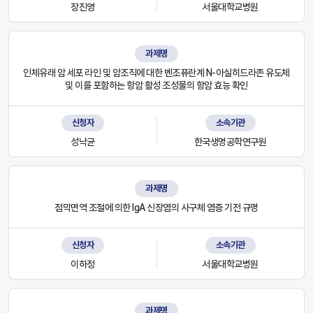
장진영
서울대학교병원
과제명
인체유래 암 세포 라인 및 암조직에 대한 벤조퓨란계 N-아실히드라존 유도체
및 이를 포함하는 항암 활성 조성물의 항암 효능 확인
신청자
소속기관
성낙균
한국생명공학연구원
과제명
점막면역 조절에 의한 IgA 신장염의 사구체 염증 기전 규명
신청자
소속기관
이하정
서울대학교병원
과제명