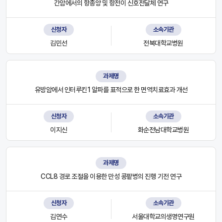
간암에서의 항종양 및 항전이 신호전달체 연구
신청자
소속기관
김민선
전북대학교병원
과제명
유방암에서 인터루킨1 알파를 표적으로 한 면역치료효과 개선
신청자
소속기관
이지신
화순전남대학교병원
과제명
CCL8 경로 조절을 이용한 만성 콩팥병의 진행 기전 연구
신청자
소속기관
김연수
서울대학교의생명연구원