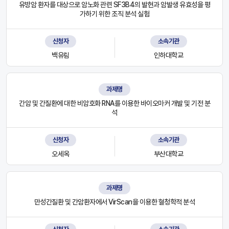
유방암 환자를 대상으로 암노화 관련 SF3B4의 발현과 암발생 유효성을 평
가하기 위한 조직 분석 실험
신청자
소속기관
백유림
인하대학교
과제명
간암 및 간질환에 대한 비암호화 RNA를 이용한 바이오마커 개발 및 기전 분
석
신청자
소속기관
오세옥
부산대학교
과제명
만성간질환 및 간암환자에서 VirScan을 이용한 혈청학적 분석