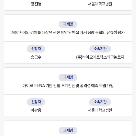
장진영
서울대학교병원
과제명
폐암 환자의 검체를 대상으로 한 폐암 단백질 마커 정량 조합의 유효성 평가
신청자
소속기관
송금수
(주)바이오메트릭스테크놀로지
과제명
마이크로 RNA 기반 간암 조기진단 및 공격성 예측 모델 개발
신청자
소속기관
이광웅
서울대학교병원
과제명