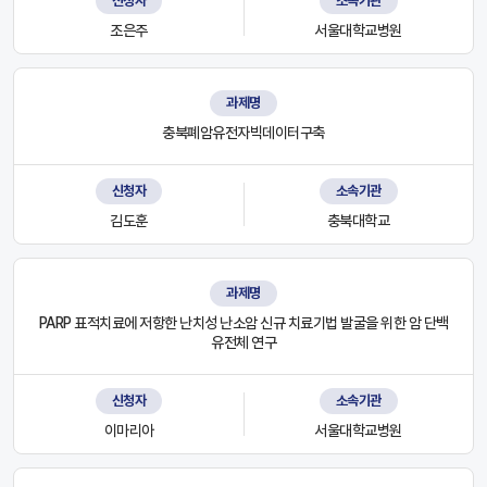
신청자
소속기관
조은주
서울대학교병원
과제명
충북폐암유전자빅데이터구축
신청자
소속기관
김도훈
충북대학교
과제명
PARP 표적치료에 저항한 난치성 난소암 신규 치료기법 발굴을 위한 암 단백
유전체 연구
신청자
소속기관
이마리아
서울대학교병원