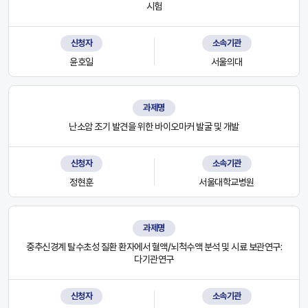
시험
신청자
소속기관
윤호일
서울의대
과제명
난소암 조기 발견을 위한 바이오마커 발굴 및 개발
신청자
소속기관
정현훈
서울대학교병원
과제명
중추신경계 탈수초성 질환 환자에서 혈액/뇌척수액 분석 및 시료 보관연구:
다기관연구
신청자
소속기관