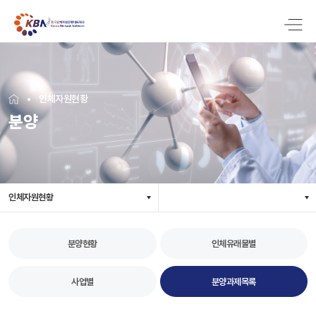
인체자원현황
분양
인체자원현황
분양현황
인체유래물별
사업별
분양과제목록