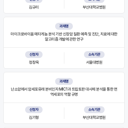
김규리
부산대학교병원
과제명
마이크로바이옴 메타게놈 분석 기반 신장암 질환 예측 및 진단, 치료에 대한
알고리즘 개발에 관한 연구
신청자
소속기관
정창욱
서울대병원
과제명
난소암에서 암세포유래 분비인자 MIC1과 트립토판 대사체 분석을 통한 면
역세포의 역할 규명
신청자
소속기관
김기형
부산대학교병원