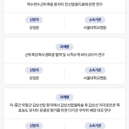
척수연수근위축증 환자의 전신염증지표에 관한 연구
신청자
소속기관
성정준
서울대학교병원
과제명
근위축성측삭경화증 혈액 및 뇌척수액 바이오마커 연구
신청자
소속기관
성정준
서울대학교병원
과제명
저-중간 위험군 갑상선암 환자에서 갑상선엽절제술 후 갑상선 자극호르몬 목
표농도 유지의 유용성 평가를 위한 다기관 무작위 배정 대조 연구
신청자
소속기관