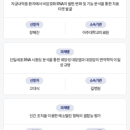
자궁내막증 환자에서 비암호화 RNA의 발현 변화 및 기능 분석을 통한 치료
타겟 발굴
신청자
소속기관
장혜진
아주대학교의료원
과제명
단일세포 RNA 시퀀싱 분석을 통한 궤양성 대장염과 대장암의 면역학적 이질
성 규명
신청자
소속기관
고대식
길병원
과제명
인간 조직을 이용한 메소텔린 항체의 결합능 평가