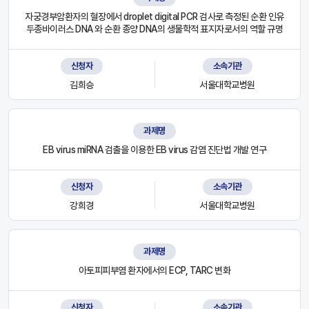
자궁경부암환자의 혈장에서 droplet digital PCR 검사로 측정된 순환 인유
두종바이러스 DNA 와 순환 종양 DNA의 생물학적 표지자로서의 역할 규명
신청자
소속기관
김희승
서울대학교병원
과제명
EB virus miRNA 검출을 이용한 EB virus 감염 진단법 개발 연구
신청자
소속기관
강희경
서울대학교병원
과제명
아토피피부염 환자에서의 ECP, TARC 변화
신청자
소속기관