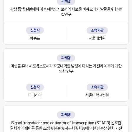
과제명
관상 동맥 질환에서 예후 예측인자로서의 새로운 바이오마커 발굴을 위한 관
찰연구
신청자
소속기관
이승표
서울대병원
과제명
미생물 유래 세포밖소포체가 자궁내막암 발생에 미치는 기전과 예후에 대한
영향 연구
신청자
소속기관
이마리아
서울대학교병원
과제명
Signal transducer and activator of transcription (STAT3) 신호전
달체계의 제어를 통한 초점성 분절성 사구체경화증에 의한 신손상 완화 기전