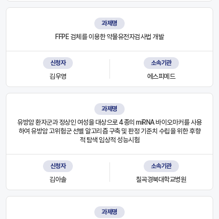
과제명
FFPE 검체를 이용한 약물유전자검사법 개발
신청자
소속기관
김우영
에스피메드
과제명
유방암 환자군과 정상인 여성을 대상으로 4종의 miRNA 바이오마커를 사용
하여 유방암 고위험군 선별 알고리즘 구축 및 판정 기준치 수립을 위한 후향
적 탐색 임상적 성능시험
신청자
소속기관
김아솔
칠곡경북대학교병원
과제명