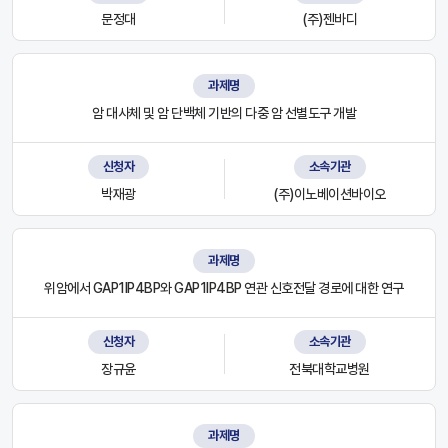
문정대
(주)젠바디
과제명
암 대사체 및 암 단백체 기반의 다중 암 선별도구 개발
신청자
소속기관
박재광
(주)이노베이션바이오
과제명
위암에서 GAP1IP4BP와 GAP1IP4BP 연관 신호전달 경로에 대한 연구
신청자
소속기관
장규윤
전북대학교병원
과제명