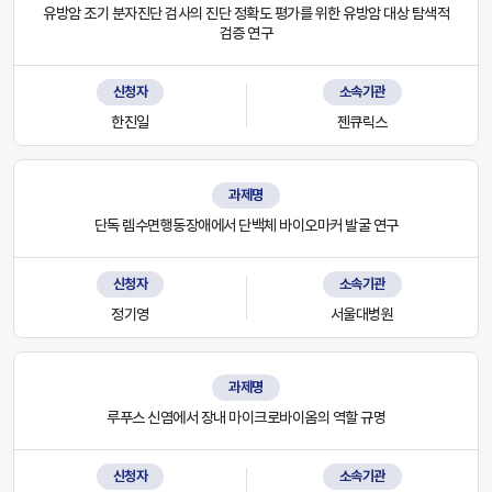
유방암 조기 분자진단 검사의 진단 정확도 평가를 위한 유방암 대상 탐색적
검증 연구
신청자
소속기관
한진일
젠큐릭스
과제명
단독 렘수면행동장애에서 단백체 바이오마커 발굴 연구
신청자
소속기관
정기영
서울대병원
과제명
루푸스 신염에서 장내 마이크로바이옴의 역할 규명
신청자
소속기관