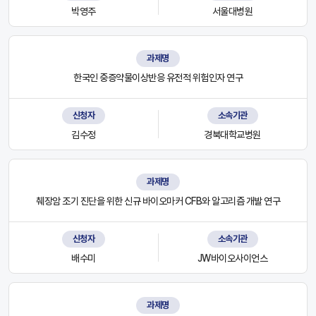
박영주
서울대병원
과제명
한국인 중증약물이상반응 유전적 위험인자 연구
신청자
소속기관
김수정
경북대학교병원
과제명
췌장암 조기 진단을 위한 신규 바이오마커 CFB와 알고리즘 개발 연구
신청자
소속기관
배수미
JW바이오사이언스
과제명