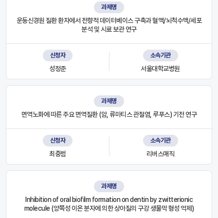
과제명
운동신경원 질환 환자에서 전향적 데이터베이스 구축과 혈액/뇌척수액/세포
분석 및 시료 보관 연구
신청자
소속기관
성정준
서울대학교병원
과제명
면역노화에 따른 주요 면역질환 (암, 류마티스 관절염, 루푸스) 기전 연구
신청자
소속기관
최중범
리버스매직
과제명
Inhibition of oral biofilm formation on dentin by zwitterionic
molecule (양쪽성 이온 분자에 의한 상아질의 구강 생물막 형성 억제)