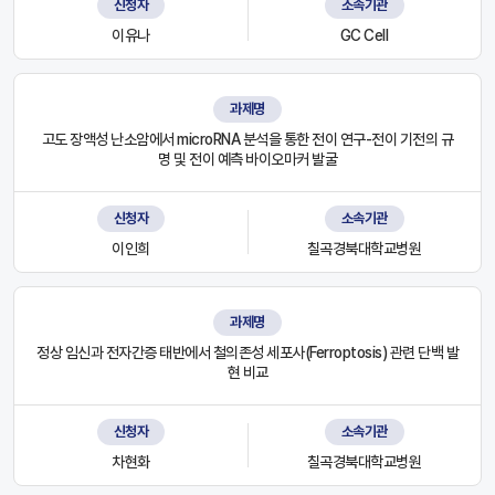
신청자
소속기관
이유나
GC Cell
과제명
고도 장액성 난소암에서 microRNA 분석을 통한 전이 연구-전이 기전의 규
명 및 전이 예측 바이오마커 발굴
신청자
소속기관
이인희
칠곡경북대학교병원
과제명
정상 임신과 전자간증 태반에서 철의존성 세포사(Ferroptosis) 관련 단백 발
현 비교
신청자
소속기관
차현화
칠곡경북대학교병원