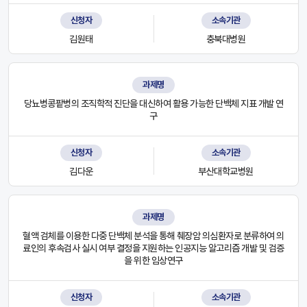
신청자
소속기관
김원태
충북대병원
과제명
당뇨병콩팥병의 조직학적 진단을 대신하여 활용 가능한 단백체 지표 개발 연
구
신청자
소속기관
김다운
부산대학교병원
과제명
혈액 검체를 이용한 다중 단백체 분석을 통해 췌장암 의심환자로 분류하여 의
료인의 후속검사 실시 여부 결정을 지원하는 인공지능 알고리즘 개발 및 검증
을 위한 임상연구
신청자
소속기관