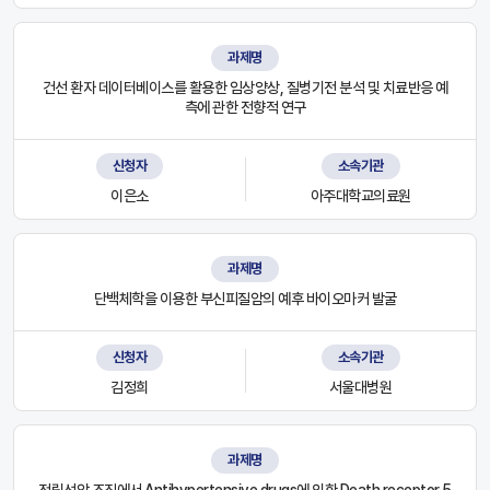
과제명
건선 환자 데이터베이스를 활용한 임상양상, 질병기전 분석 및 치료반응 예
측에 관한 전향적 연구
신청자
소속기관
이은소
아주대학교의료원
과제명
단백체학을 이용한 부신피질암의 예후 바이오마커 발굴
신청자
소속기관
김정희
서울대병원
과제명
전립선암 조직에서 Antihypertensive drugs에 의한 Death receptor 5