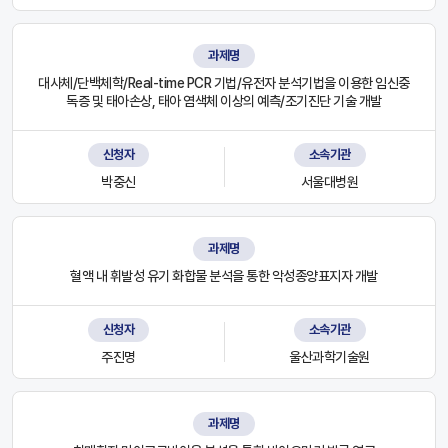
과제명
대사체/단백체학/Real-time PCR 기법/유전자 분석기법을 이용한 임신중
독증 및 태아손상, 태아 염색체 이상의 예측/조기진단 기술 개발
신청자
소속기관
박중신
서울대병원
과제명
혈액 내 휘발성 유기 화합물 분석을 통한 악성종양표지자 개발
신청자
소속기관
주진명
울산과학기술원
과제명