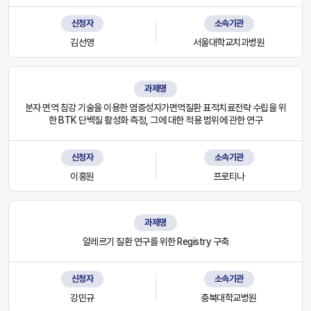
신청자
소속기관
김선영
서울대학교치과병원
과제명
분자 면역 침강 기술을 이용한 염증성자가면역질환 표적치료전략 수립을 위
한 BTK 단백질 활성화 측정, 그에 대한 적용 범위에 관한 연구
신청자
소속기관
이홍원
프로티나
과제명
알레르기 질환 연구를 위한 Registry 구축
신청자
소속기관
강민규
충북대학교병원