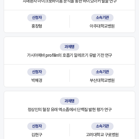
치매환자 마이크로바이옴 분석을 통한 바이오마커 발굴 연구
신청자
소속기관
홍창형
아주대학교병원
과제명
가시아메바 profilin의 호흡기 알레르기 유발 기전 연구
신청자
소속기관
박혜경
부산대학교병원
과제명
정상인의 혈장 유래 엑소좀에서 단백질 발현 평가 연구
신청자
소속기관
김현구
고려대학교 구로병원