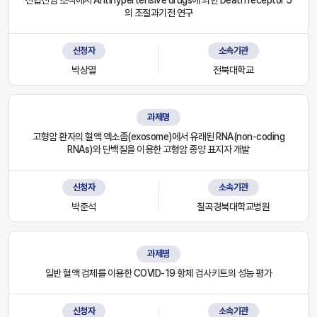
의 조절과기전 연구
신청자
소속기관
박상열
전북대학교
과제명
고형암 환자의 혈액 엑소좀(exosome)에서 유래된 RNA(non-coding
RNAs)와 단백질을 이용한 고형암 종양 표지자 개발
신청자
소속기관
박준석
칠곡경북대학교병원
과제명
일반 혈액 검체를 이용한 COVID-19 항체 검사키트의 성능 평가
신청자
소속기관