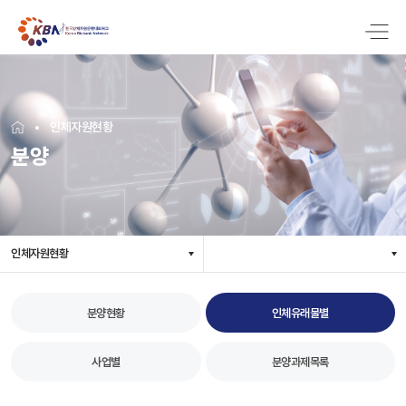
인체자원현황
분양
인체자원현황
분양현황
인체유래물별
사업별
분양과제목록