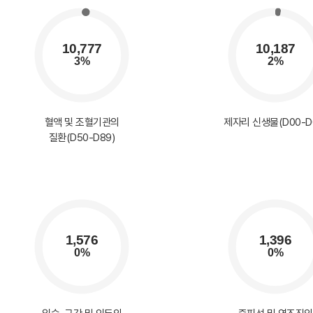
혈액 및 조혈기관의
제자리 신생물(D00-D
질환(D50-D89)