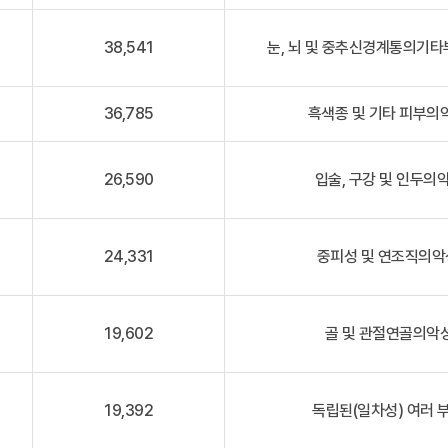
38,541
눈, 뇌 및 중추신경계통의기타
36,785
흑색종 및 기타 피부의악
26,590
입술, 구강 및 인두의악
24,331
중피성 및 연조직의악성
19,602
골 및 관절연골의악성
19,392
독립된(일차성) 여러 