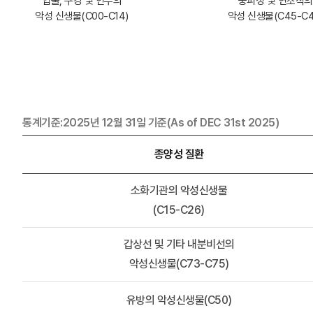
입술, 구강 및 인두의
중피성 및 연조직의
악성 신생물(C00-C14)
악성 신생물(C45-C4
통계기준:2025년 12월 31일 기준(As of DEC 31st 2025)
종양성 질환
소화기관의 악성신생물
(C15-C26)
갑상선 및 기타 내분비선의
악성신생물(C73-C75)
유방의 악성신생물(C50)