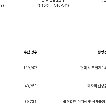
골 및 관절연골의
독립
9)
악성 신생물(C40-C41)
수집 명수
종양
129,907
혈액 및 조혈기관의
40,250
제자리 신생물
39,734
불명확한, 이차성 및 상세불명