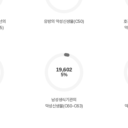
선의
유방의 악성신생물(C50)
호
5)
악
남성생식기관의
악성신생물(C60-C63)
악