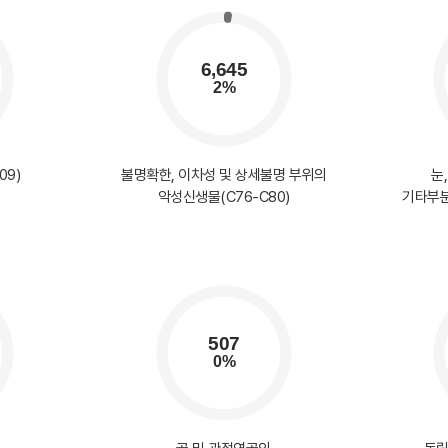
09)
불명확한, 이차성 및 상세불명 부위의
눈
악성신생물(C76-C80)
기타부분