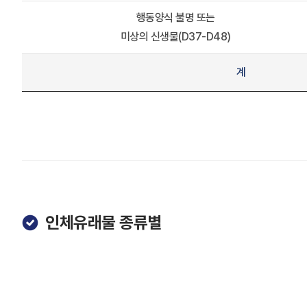
행동양식 불명 또는
미상의 신생물(D37-D48)
계
인체유래물 종류별