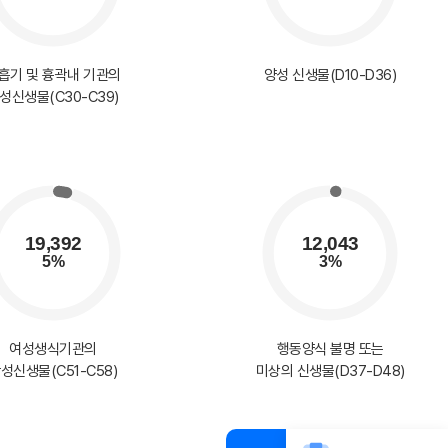
흡기 및 흉곽내 기관의
양성 신생물(D10-D36)
성신생물(C30-C39)
여성생식기관의
행동양식 불명 또는
성신생물(C51-C58)
미상의 신생물(D37-D48)