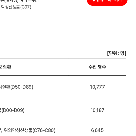
된(일차성) 여러 부위의
악성신생물(C97)
[단위 : 명]
성 질환
수집 명수
질환(D50-D89)
10,777
(D00-D09)
10,187
 부위의악성신생물(C76-C80)
6,645