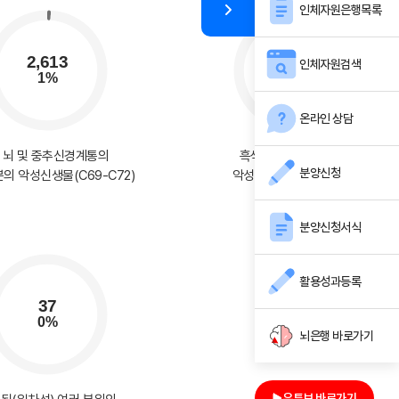
인체자원은행목록
인체자원검색
온라인 상담
, 뇌 및 중추신경계통의
흑색종 및 기타 피부의
분양신청
의 악성신생물(C69-C72)
악성 신생물(C43-C44)
분양신청서식
활용성과등록
뇌은행 바로가기
유튜브 바로가기