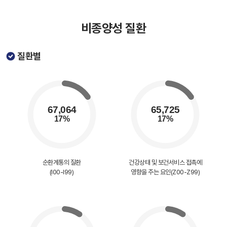
비종양성 질환
질환별
순환계통의 질환
건강상태 및 보건서비스 접촉에
(I00-I99)
영향을 주는 요인(Z00-Z99)