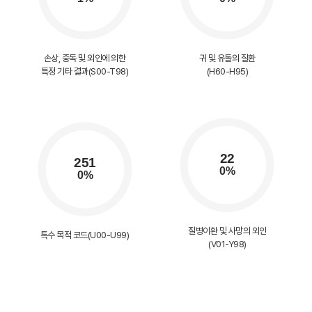
손상, 중독 및 외인에 의한
귀 및 유돌의 질환
특정 기타 결과(S00-T98)
(H60-H95)
질병이환 및 사망의 외인
특수 목적 코드(U00-U99)
(V01-Y98)