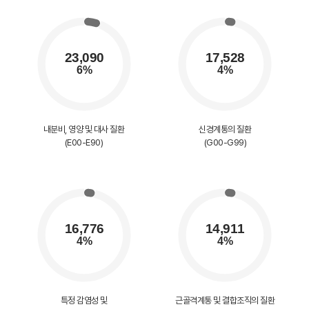
내분비, 영양 및 대사 질환
신경계통의 질환
(E00-E90)
(G00-G99)
특정 감염성 및
근골격계통 및 결합조직의 질환