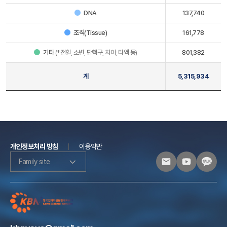
DNA
137,740
조직(Tissue)
161,778
기타
(*전혈, 소변, 단핵구, 치아, 타액 등)
801,382
계
5,315,934
개인정보처리 방침
이용약관
Family site