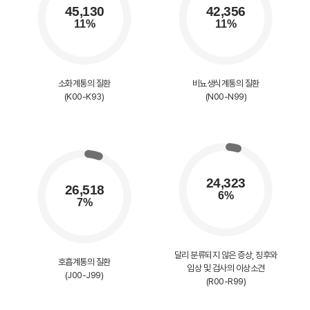
소화계통의 질환
비뇨생식계통의 질환
(K00-K93)
(N00-N99)
달리 분류되지 않은 증상, 징후와
호흡계통의 질환
임상 및 검사의 이상소견
(J00-J99)
(R00-R99)