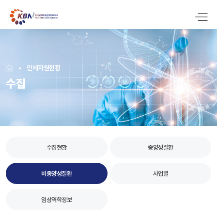
인체자원현황
수집
수집현황
종양성질환
비종양성질환
사업별
임상역학정보