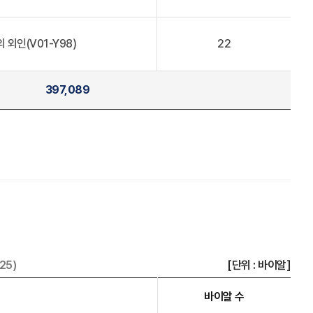
 외인(V01-Y98)
22
397,089
25)
[단위 : 바이알]
바이알 수