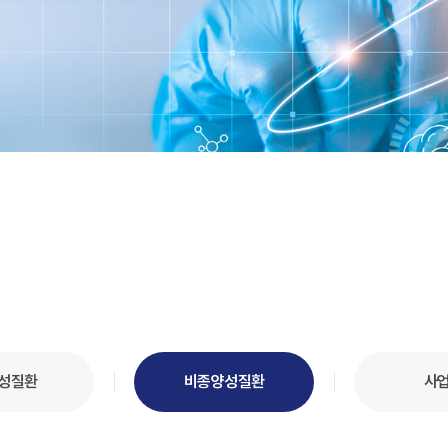
성질환
비종양성질환
사