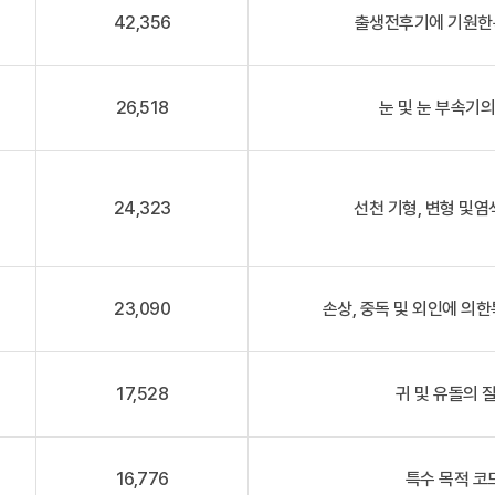
42,356
출생전후기에 기원한특
26,518
눈 및 눈 부속기의
24,323
선천 기형, 변형 및염
23,090
손상, 중독 및 외인에 의한
17,528
귀 및 유돌의 질
16,776
특수 목적 코드