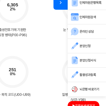
인체자원은행목록
인체자원검색
출생전후기에 기원한
눈 및 눈 부속기의 질환
온라인 상담
특정 병태(P00-P96)
(H00-H59)
분양신청
분양신청서식
활용성과등록
뇌은행 바로가기
 목적 코드(U00-U99)
질병이환 및 사망의 외인
(V01-Y98)
유튜브 바로가기