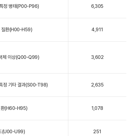
정 병태(P00-P96)
6,305
 질환(H00-H59)
4,911
색체 이상(Q00-Q99)
3,602
특정 기타 결과(S00-T98)
2,635
환(H60-H95)
1,078
(U00-U99)
251