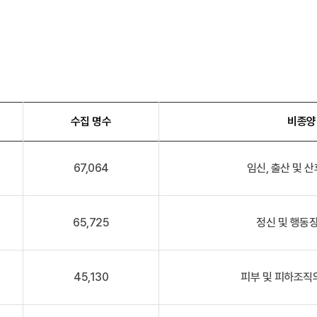
수집 명수
비종양
67,064
임신, 출산 및 산
65,725
정신 및 행동장
45,130
피부 및 피하조직의