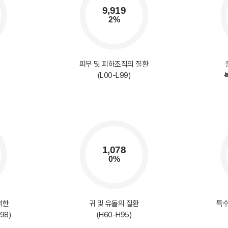
피부 및 피하조직의 질환
(L00-L99)
의한
귀 및 유돌의 질환
특수
98)
(H60-H95)