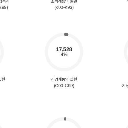
 접촉에
소화계통의 질환
Z99)
(K00-K93)
질환
신경계통의 질환
(G00-G99)
기생