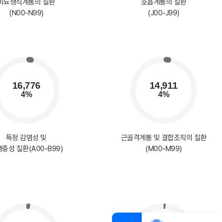
비뇨생식계통의 질환
호흡계통의 질환
(N00-N99)
(J00-J99)
특정 감염성 및
근골격계통 및 결합조직의 질환
충성 질환(A00-B99)
(M00-M99)