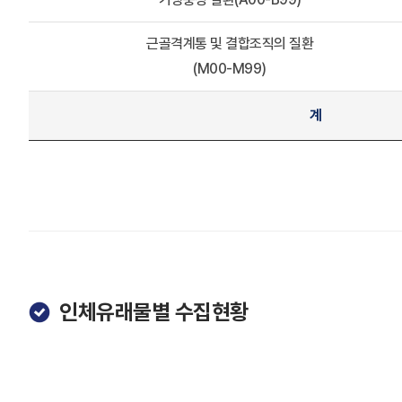
근골격계통 및 결합조직의 질환
(M00-M99)
계
인체유래물별 수집현황