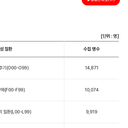
[단위 : 명]
성 질환
수집 명수
후기(O00-O99)
14,871
애(F00-F99)
10,074
 질환(L00-L99)
9,919