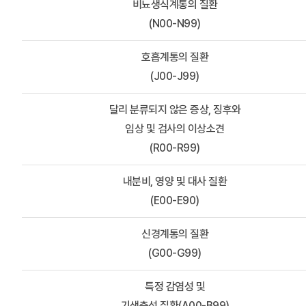
비뇨생식계통의 질환
(N00-N99)
호흡계통의 질환
(J00-J99)
달리 분류되지 않은 증상, 징후와
임상 및 검사의 이상소견
(R00-R99)
내분비, 영양 및 대사 질환
(E00-E90)
신경계통의 질환
(G00-G99)
특정 감염성 및
기생충성 질환(A00-B99)