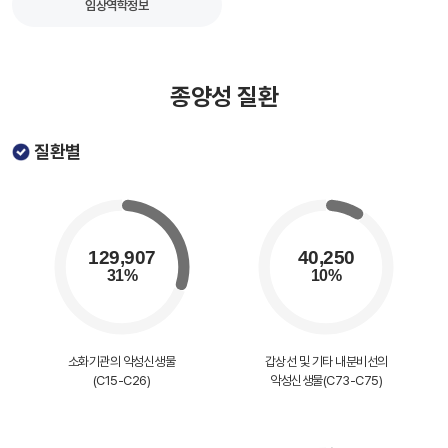
임상역학정보
종양성 질환
질환별
소화기관의 악성신생물
갑상선 및 기타 내분비선의
(C15-C26)
악성신생물(C73-C75)