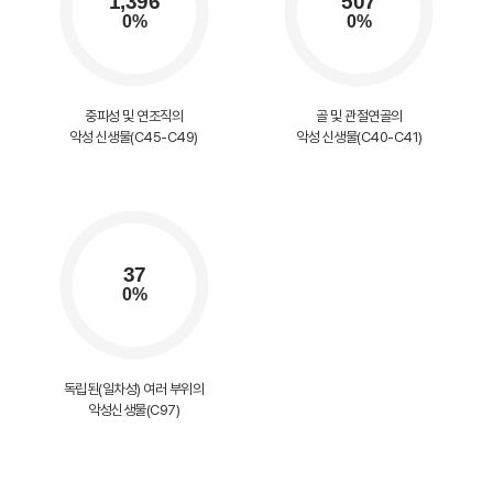
중피성 및 연조직의
골 및 관절연골의
악성 신생물(C45-C49)
악성 신생물(C40-C41)
독립된(일차성) 여러 부위의
악성신생물(C97)