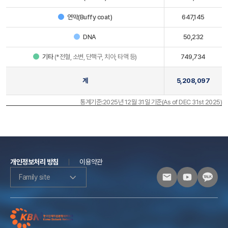
연막(Buffy coat)
647,145
DNA
50,232
기타
(*전혈, 소변, 단핵구, 치아, 타액 등)
749,734
계
5,208,097
통계기준:2025년 12월 31일 기준(As of DEC 31st 2025)
개인정보처리 방침
이용약관
Family site