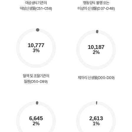
여성생식기관의
행동양식 불명 또는
악성신생물(C51-C58)
미상의 신생물(D37-D48)
혈액 및 조혈기관의
제자리 신생물(D00-D09)
질환(D50-D89)