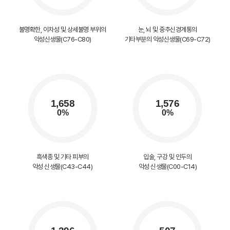
불명확한, 이차성 및 상세불명 부위의
눈, 뇌 및 중추신경계통의
악성신생물(C76-C80)
기타부분의 악성신생물(C69-C72)
흑색종 및 기타 피부의
입술, 구강 및 인두의
악성 신생물(C43-C44)
악성 신생물(C00-C14)