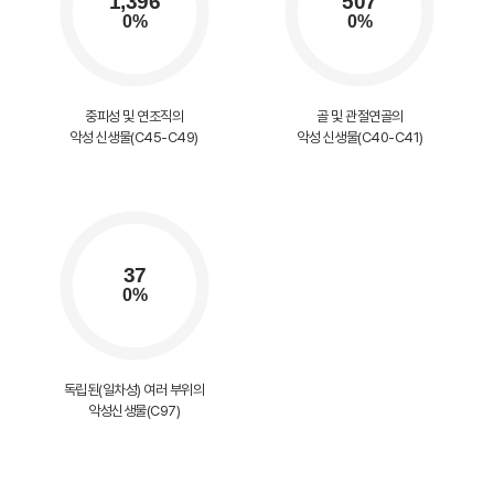
중피성 및 연조직의
골 및 관절연골의
악성 신생물(C45-C49)
악성 신생물(C40-C41)
독립된(일차성) 여러 부위의
악성신생물(C97)