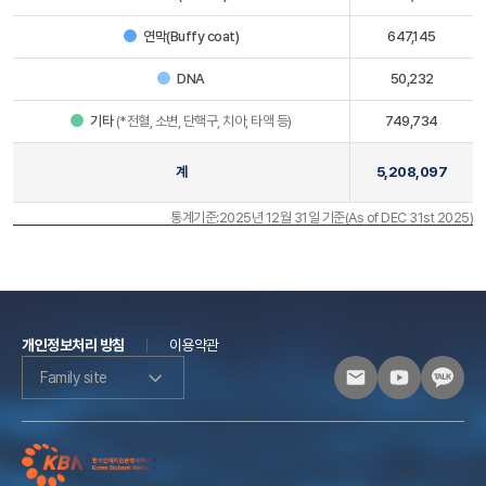
연막(Buffy coat)
647,145
DNA
50,232
기타
(*전혈, 소변, 단핵구, 치아, 타액 등)
749,734
계
5,208,097
통계기준:2025년 12월 31일 기준(As of DEC 31st 2025)
개인정보처리 방침
이용약관
Family site