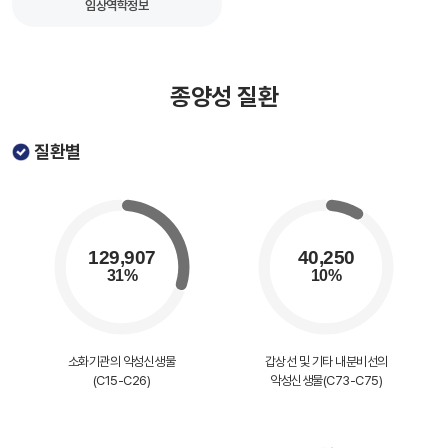
임상역학정보
종양성 질환
질환별
소화기관의 악성신생물
갑상선 및 기타 내분비선의
(C15-C26)
악성신생물(C73-C75)