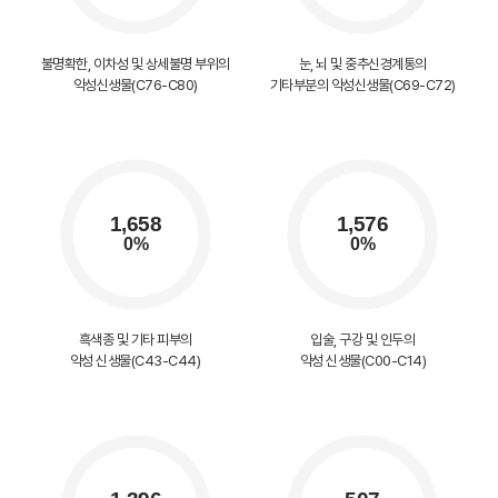
불명확한, 이차성 및 상세불명 부위의
눈, 뇌 및 중추신경계통의
악성신생물(C76-C80)
기타부분의 악성신생물(C69-C72)
흑색종 및 기타 피부의
입술, 구강 및 인두의
악성 신생물(C43-C44)
악성 신생물(C00-C14)