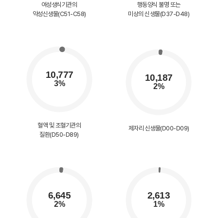
여성생식기관의
행동양식 불명 또는
악성신생물(C51-C58)
미상의 신생물(D37-D48)
혈액 및 조혈기관의
제자리 신생물(D00-D09)
질환(D50-D89)