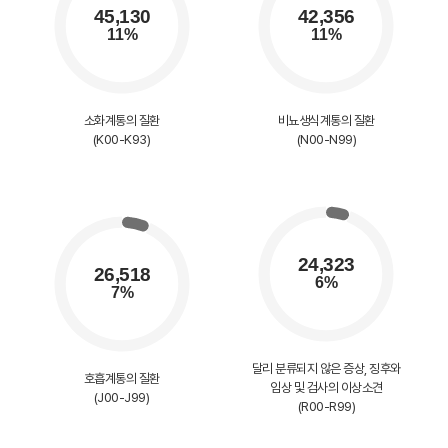
소화계통의 질환
비뇨생식계통의 질환
(K00-K93)
(N00-N99)
달리 분류되지 않은 증상, 징후와
호흡계통의 질환
임상 및 검사의 이상소견
(J00-J99)
(R00-R99)