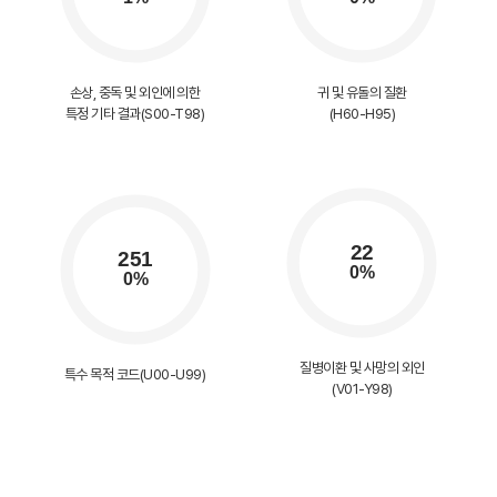
손상, 중독 및 외인에 의한
귀 및 유돌의 질환
특정 기타 결과(S00-T98)
(H60-H95)
질병이환 및 사망의 외인
특수 목적 코드(U00-U99)
(V01-Y98)