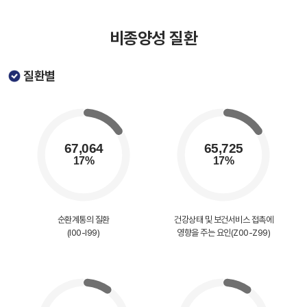
비종양성 질환
질환별
순환계통의 질환
건강상태 및 보건서비스 접촉에
(I00-I99)
영향을 주는 요인(Z00-Z99)