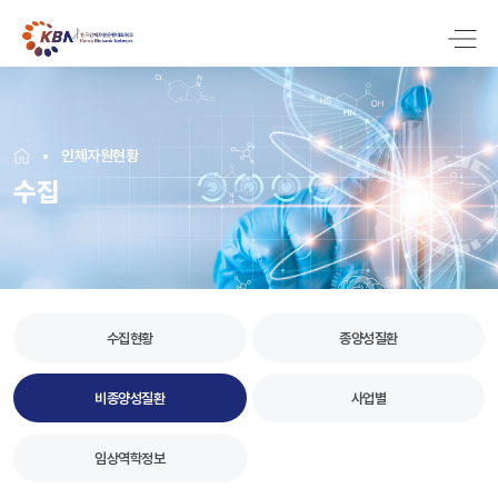
인체자원현황
수집
수집현황
종양성질환
비종양성질환
사업별
임상역학정보