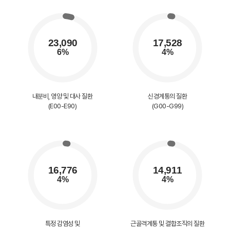
내분비, 영양 및 대사 질환
신경계통의 질환
(E00-E90)
(G00-G99)
특정 감염성 및
근골격계통 및 결합조직의 질환