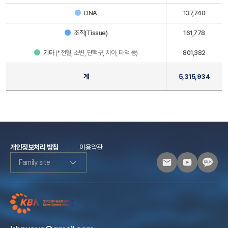
DNA
137,740
조직(Tissue)
161,778
기타
(*전혈, 소변, 단핵구, 치아, 타액 등)
801,382
계
5,315,934
개인정보처리 방침
이용약관
Family site