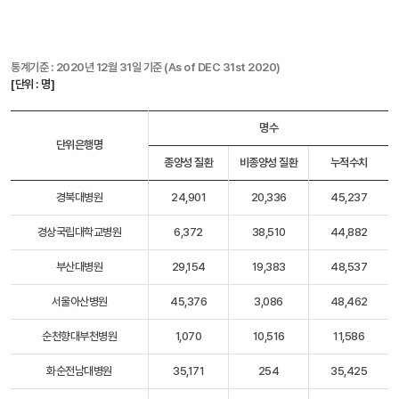
통계기준 : 2020년 12월 31일 기준 (As of DEC 31st 2020)
[단위 : 명]
명수
단위은행명
종양성 질환
비종양성 질환
누적수치
경북대병원
24,901
20,336
45,237
경상국립대학교병원
6,372
38,510
44,882
부산대병원
29,154
19,383
48,537
서울아산병원
45,376
3,086
48,462
순천향대부천병원
1,070
10,516
11,586
화순전남대병원
35,171
254
35,425