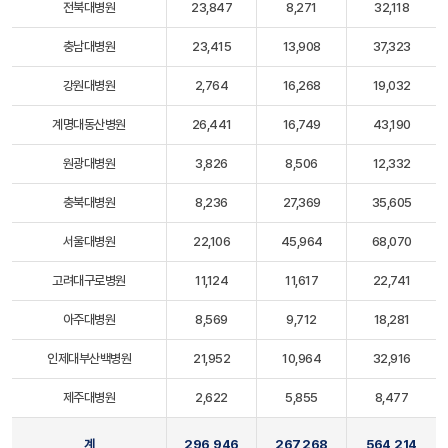
전북대병원
23,847
8,271
32,118
충남대병원
23,415
13,908
37,323
강원대병원
2,764
16,268
19,032
계명대동산병원
26,441
16,749
43,190
원광대병원
3,826
8,506
12,332
충북대병원
8,236
27,369
35,605
서울대병원
22,106
45,964
68,070
고려대구로병원
11,124
11,617
22,741
아주대병원
8,569
9,712
18,281
인제대부산백병원
21,952
10,964
32,916
제주대병원
2,622
5,855
8,477
계
296,946
267,268
564,214