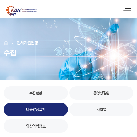
인체자원현황
수집
수집현황
종양성질환
비종양성질환
사업별
임상역학정보