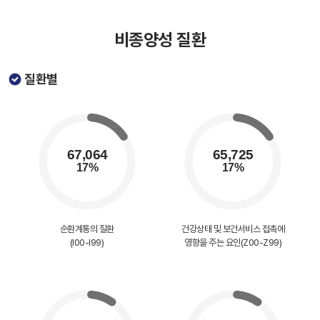
비종양성 질환
질환별
순환계통의 질환
건강상태 및 보건서비스 접촉에
(I00-I99)
영향을 주는 요인(Z00-Z99)