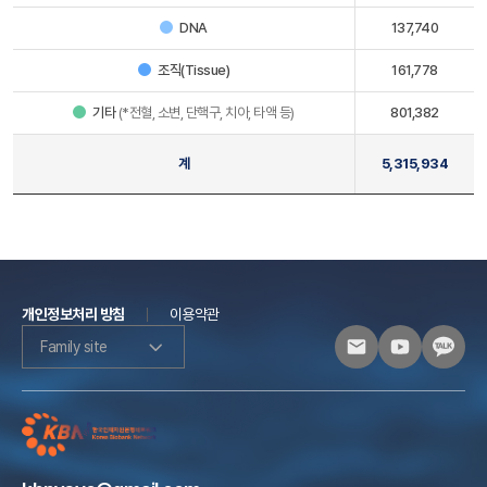
DNA
137,740
조직(Tissue)
161,778
기타
(*전혈, 소변, 단핵구, 치아, 타액 등)
801,382
계
5,315,934
개인정보처리 방침
이용약관
Family site