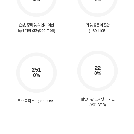
손상, 중독 및 외인에 의한
귀 및 유돌의 질환
특정 기타 결과(S00-T98)
(H60-H95)
질병이환 및 사망의 외인
특수 목적 코드(U00-U99)
(V01-Y98)