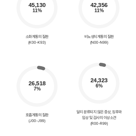
소화계통의 질환
비뇨생식계통의 질환
(K00-K93)
(N00-N99)
달리 분류되지 않은 증상, 징후와
호흡계통의 질환
임상 및 검사의 이상소견
(J00-J99)
(R00-R99)