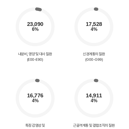
내분비, 영양 및 대사 질환
신경계통의 질환
(E00-E90)
(G00-G99)
특정 감염성 및
근골격계통 및 결합조직의 질환