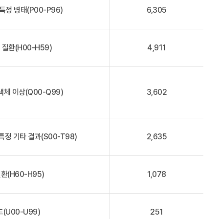
정 병태(P00-P96)
6,305
 질환(H00-H59)
4,911
색체 이상(Q00-Q99)
3,602
특정 기타 결과(S00-T98)
2,635
환(H60-H95)
1,078
(U00-U99)
251