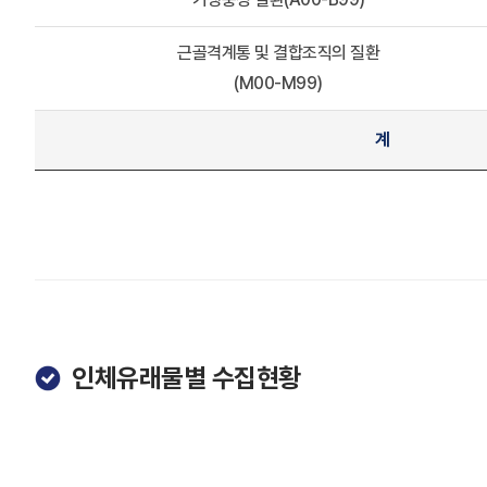
근골격계통 및 결합조직의 질환
(M00-M99)
계
인체유래물별 수집현황