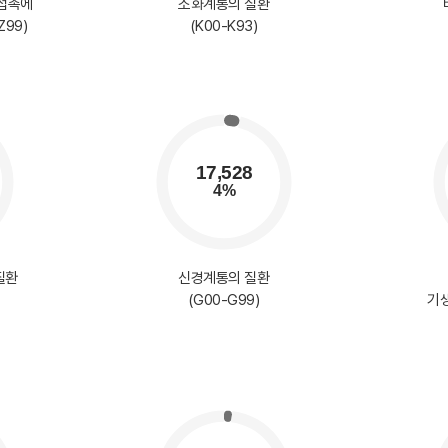
 접촉에
소화계통의 질환
Z99)
(K00-K93)
질환
신경계통의 질환
(G00-G99)
기생