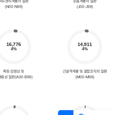
비뇨생식계통의 질환
호흡계통의 질환
(N00-N99)
(J00-J99)
특정 감염성 및
근골격계통 및 결합조직의 질환
충성 질환(A00-B99)
(M00-M99)