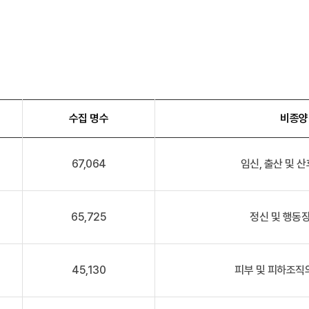
수집 명수
비종양
67,064
임신, 출산 및 산
65,725
정신 및 행동장
45,130
피부 및 피하조직의