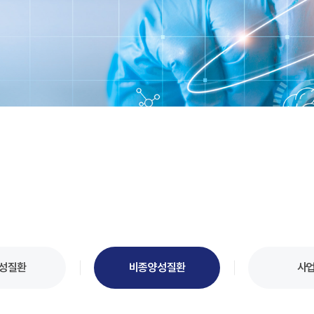
성질환
비종양성질환
사