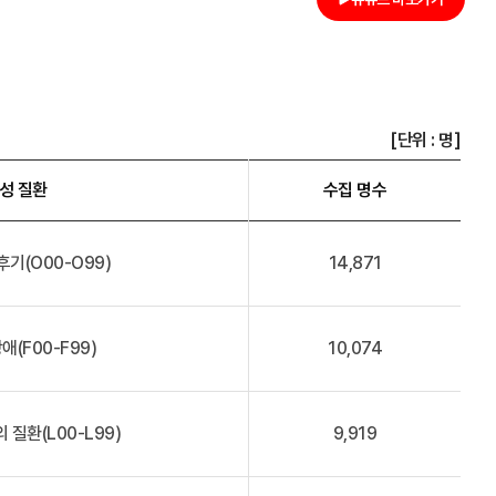
[단위 : 명]
성 질환
수집 명수
후기(O00-O99)
14,871
애(F00-F99)
10,074
 질환(L00-L99)
9,919