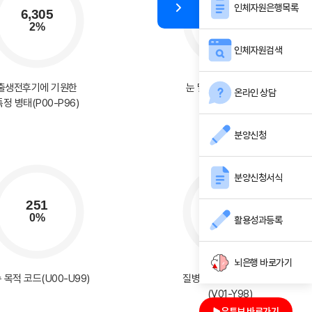
인체자원은행목록
인체자원검색
출생전후기에 기원한
눈 및 눈 부속기의 질환
온라인 상담
특정 병태(P00-P96)
(H00-H59)
분양신청
분양신청서식
활용성과등록
뇌은행 바로가기
 목적 코드(U00-U99)
질병이환 및 사망의 외인
(V01-Y98)
유튜브 바로가기