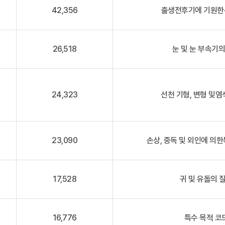
42,356
출생전후기에 기원한특
26,518
눈 및 눈 부속기의
24,323
선천 기형, 변형 및염
23,090
손상, 중독 및 외인에 의한
17,528
귀 및 유돌의 질
16,776
특수 목적 코드