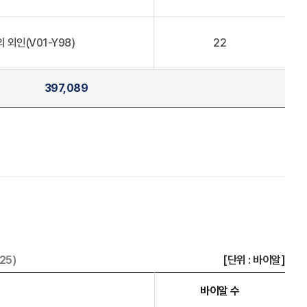
 외인(V01-Y98)
22
397,089
25)
[단위 : 바이알]
바이알 수