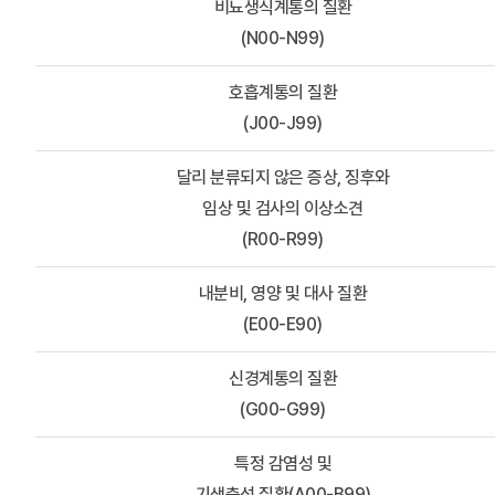
비뇨생식계통의 질환
(N00-N99)
호흡계통의 질환
(J00-J99)
달리 분류되지 않은 증상, 징후와
임상 및 검사의 이상소견
(R00-R99)
내분비, 영양 및 대사 질환
(E00-E90)
신경계통의 질환
(G00-G99)
특정 감염성 및
기생충성 질환(A00-B99)