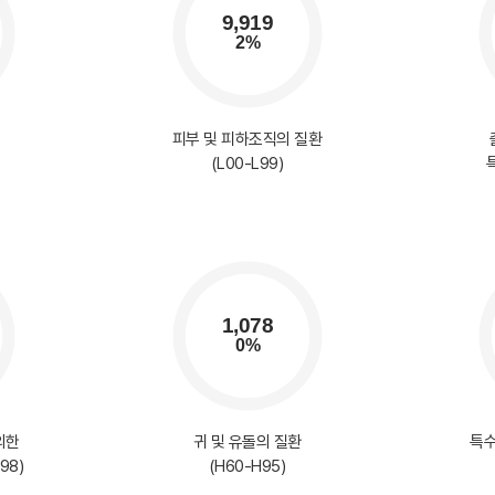
피부 및 피하조직의 질환
(L00-L99)
의한
귀 및 유돌의 질환
특수
98)
(H60-H95)