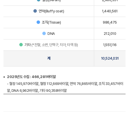
연막(Buffy coat)
1,440,561
조직(Tissue)
986,475
DNA
212,010
기타
(*전혈, 소변, 단핵구, 치아, 타액 등)
1,551,116
계
10,524,031
2025년도 수집 : 466,281바이알
- 혈장 145,970바이알, 혈청 112,669바이알, 연막 76,865바이알, 조직 33,457바이
알, DNA 6,962바이알, 기타 90,358바이알