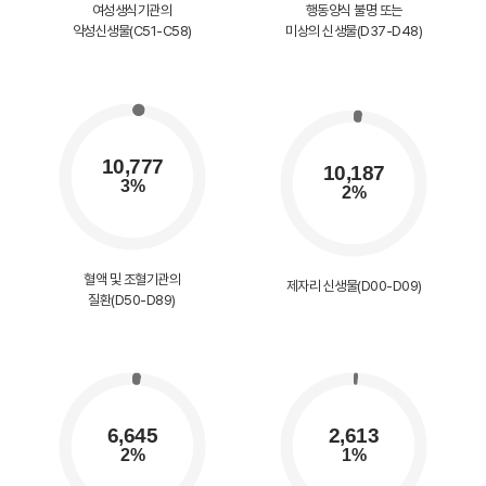
여성생식기관의
행동양식 불명 또는
악성신생물(C51-C58)
미상의 신생물(D37-D48)
혈액 및 조혈기관의
제자리 신생물(D00-D09)
질환(D50-D89)