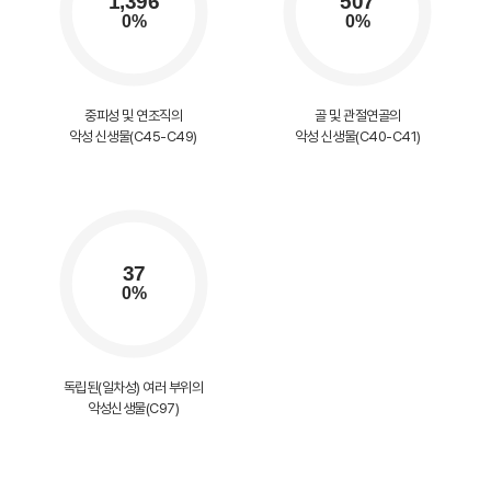
중피성 및 연조직의
골 및 관절연골의
악성 신생물(C45-C49)
악성 신생물(C40-C41)
독립된(일차성) 여러 부위의
악성신생물(C97)