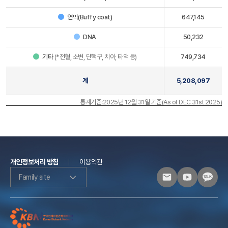
연막(Buffy coat)
647,145
DNA
50,232
기타
(*전혈, 소변, 단핵구, 치아, 타액 등)
749,734
계
5,208,097
통계기준:2025년 12월 31일 기준(As of DEC 31st 2025)
개인정보처리 방침
이용약관
Family site