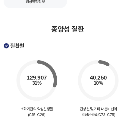
임상역학정보
종양성 질환
질환별
소화기관의 악성신생물
갑상선 및 기타 내분비선의
(C15-C26)
악성신생물(C73-C75)