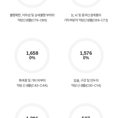
불명확한, 이차성 및 상세불명 부위의
눈, 뇌 및 중추신경계통의
악성신생물(C76-C80)
기타부분의 악성신생물(C69-C72)
흑색종 및 기타 피부의
입술, 구강 및 인두의
악성 신생물(C43-C44)
악성 신생물(C00-C14)