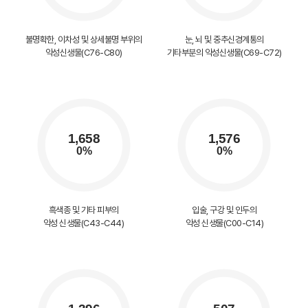
불명확한, 이차성 및 상세불명 부위의
눈, 뇌 및 중추신경계통의
악성신생물(C76-C80)
기타부분의 악성신생물(C69-C72)
흑색종 및 기타 피부의
입술, 구강 및 인두의
악성 신생물(C43-C44)
악성 신생물(C00-C14)