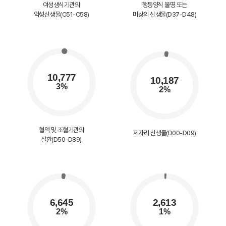
여성생식기관의
행동양식 불명 또는
악성신생물(C51-C58)
미상의 신생물(D37-D48)
혈액 및 조혈기관의
제자리 신생물(D00-D09)
질환(D50-D89)