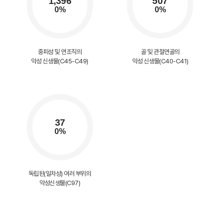
중피성 및 연조직의
골 및 관절연골의
악성 신생물(C45-C49)
악성 신생물(C40-C41)
독립된(일차성) 여러 부위의
악성신생물(C97)