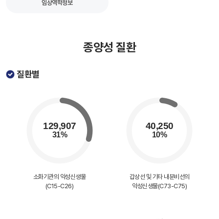
임상역학정보
종양성 질환
질환별
소화기관의 악성신생물
갑상선 및 기타 내분비선의
(C15-C26)
악성신생물(C73-C75)