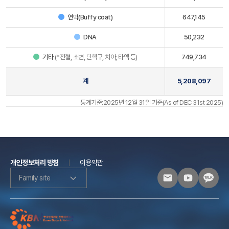
연막(Buffy coat)
647,145
DNA
50,232
기타
(*전혈, 소변, 단핵구, 치아, 타액 등)
749,734
계
5,208,097
통계기준:2025년 12월 31일 기준(As of DEC 31st 2025)
개인정보처리 방침
이용약관
Family site