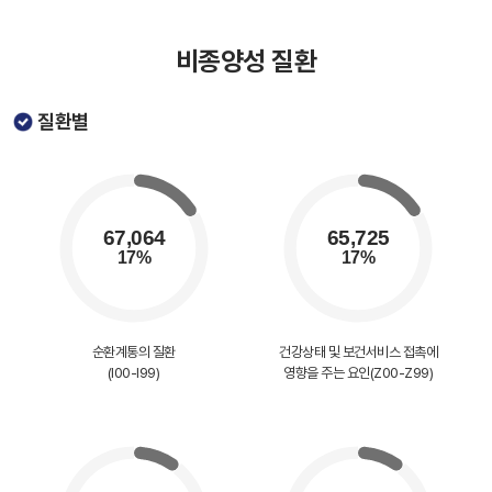
비종양성 질환
질환별
순환계통의 질환
건강상태 및 보건서비스 접촉에
(I00-I99)
영향을 주는 요인(Z00-Z99)