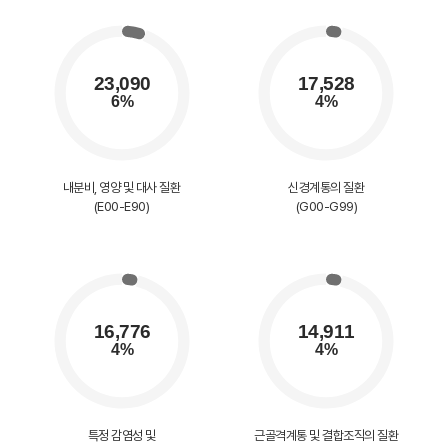
내분비, 영양 및 대사 질환
신경계통의 질환
(E00-E90)
(G00-G99)
특정 감염성 및
근골격계통 및 결합조직의 질환