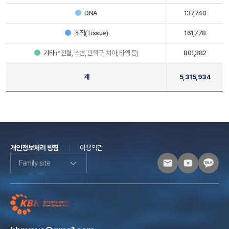
DNA
137,740
조직(Tissue)
161,778
기타
(*전혈, 소변, 단핵구, 치아, 타액 등)
801,382
계
5,315,934
개인정보처리 방침
이용약관
Family site