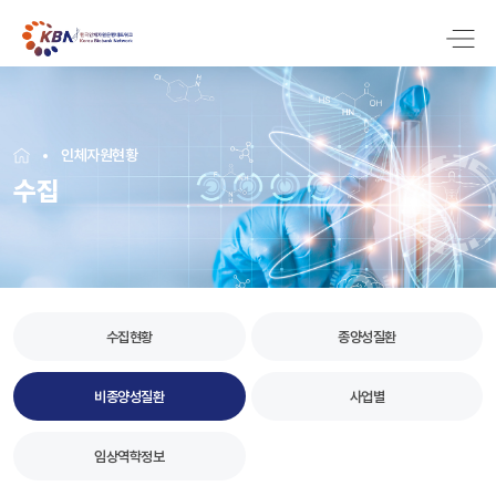
인체자원현황
수집
수집현황
종양성질환
비종양성질환
사업별
임상역학정보