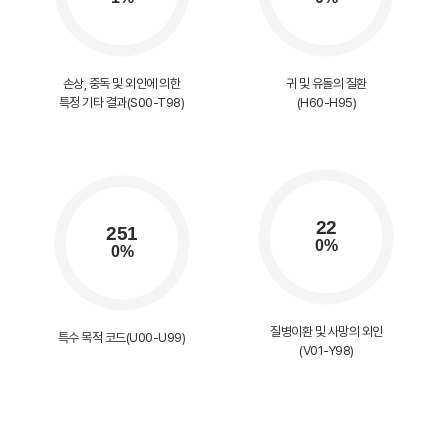
손상, 중독 및 외인에 의한
귀 및 유돌의 질환
특정 기타 결과(S00-T98)
(H60-H95)
질병이환 및 사망의 외인
특수 목적 코드(U00-U99)
(V01-Y98)