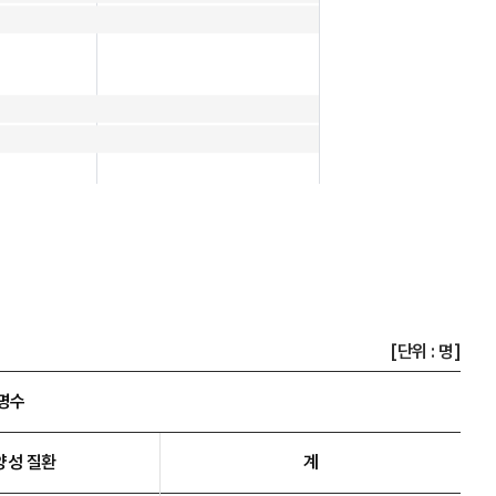
[단위 : 명]
명수
양성 질환
계