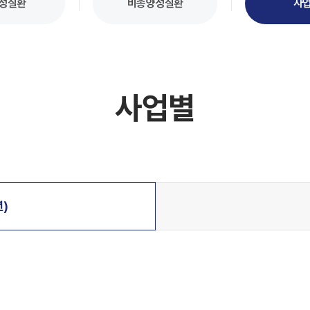
성질환
비종양성질환
사
사업별
년)