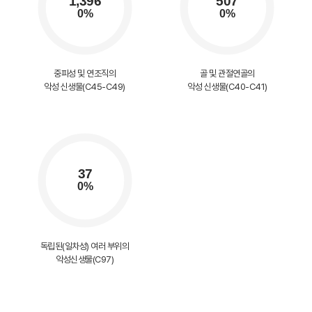
중피성 및 연조직의
골 및 관절연골의
악성 신생물(C45-C49)
악성 신생물(C40-C41)
독립된(일차성) 여러 부위의
악성신생물(C97)