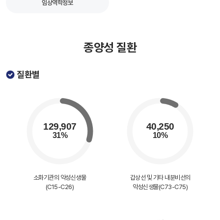
임상역학정보
종양성 질환
질환별
소화기관의 악성신생물
갑상선 및 기타 내분비선의
(C15-C26)
악성신생물(C73-C75)