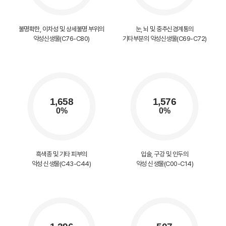
불명확한, 이차성 및 상세불명 부위의
눈, 뇌 및 중추신경계통의
악성신생물(C76-C80)
기타부분의 악성신생물(C69-C72)
흑색종 및 기타 피부의
입술, 구강 및 인두의
악성 신생물(C43-C44)
악성 신생물(C00-C14)