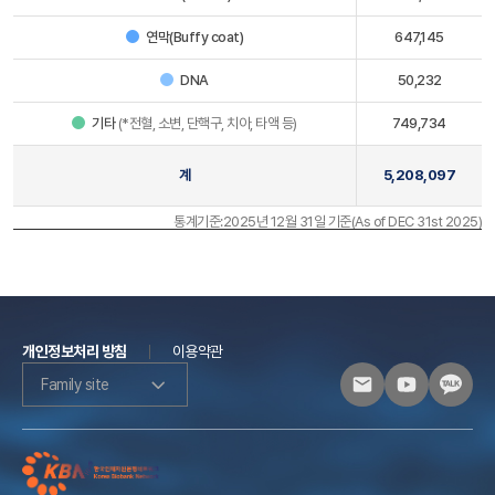
연막(Buffy coat)
647,145
DNA
50,232
기타
(*전혈, 소변, 단핵구, 치아, 타액 등)
749,734
계
5,208,097
통계기준:2025년 12월 31일 기준(As of DEC 31st 2025)
개인정보처리 방침
이용약관
Family site