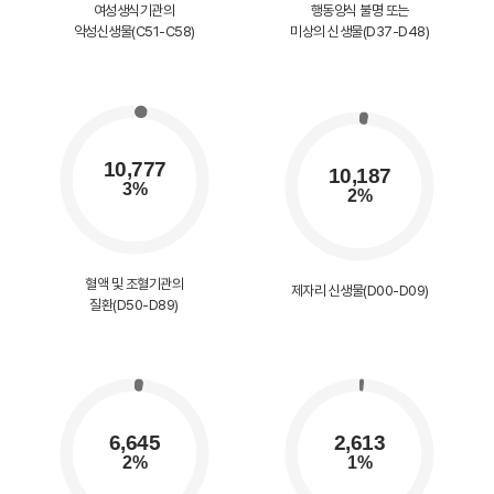
여성생식기관의
행동양식 불명 또는
악성신생물(C51-C58)
미상의 신생물(D37-D48)
혈액 및 조혈기관의
제자리 신생물(D00-D09)
질환(D50-D89)