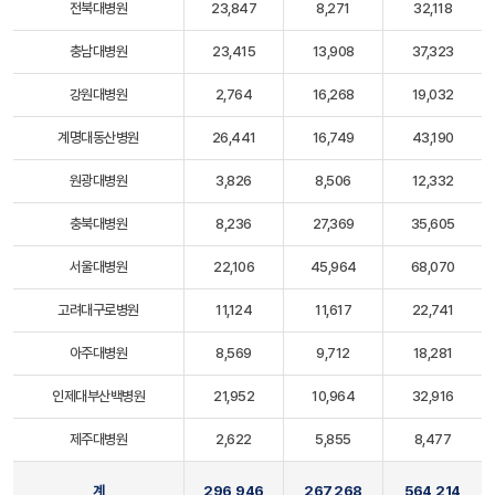
전북대병원
23,847
8,271
32,118
충남대병원
23,415
13,908
37,323
강원대병원
2,764
16,268
19,032
계명대동산병원
26,441
16,749
43,190
원광대병원
3,826
8,506
12,332
충북대병원
8,236
27,369
35,605
서울대병원
22,106
45,964
68,070
고려대구로병원
11,124
11,617
22,741
아주대병원
8,569
9,712
18,281
인제대부산백병원
21,952
10,964
32,916
제주대병원
2,622
5,855
8,477
계
296,946
267,268
564,214