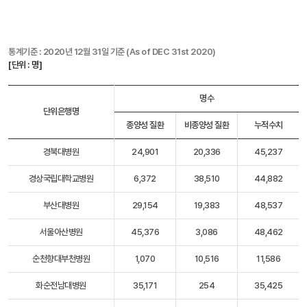
통계기준 : 2020년 12월 31일 기준 (As of DEC 31st 2020)
[단위 : 명]
명수
단위은행명
종양성 질환
비종양성 질환
누적수치
경북대병원
24,901
20,336
45,237
경상국립대학교병원
6,372
38,510
44,882
부산대병원
29,154
19,383
48,537
서울아산병원
45,376
3,086
48,462
순천향대부천병원
1,070
10,516
11,586
화순전남대병원
35,171
254
35,425