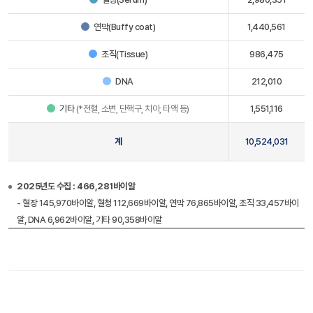
연막(Buffy coat)
1,440,561
조직(Tissue)
986,475
DNA
212,010
기타
(*전혈, 소변, 단핵구, 치아, 타액 등)
1,551,116
계
10,524,031
2025년도 수집 : 466,281바이알
- 혈장 145,970바이알, 혈청 112,669바이알, 연막 76,865바이알, 조직 33,457바이
알, DNA 6,962바이알, 기타 90,358바이알