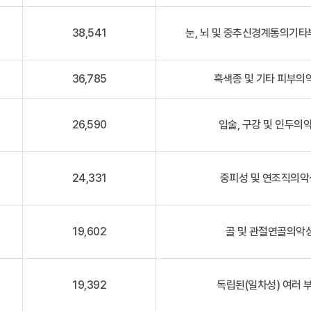
38,541
눈, 뇌 및 중추신경계통의기타
36,785
흑색종 및 기타 피부의악
26,590
입술, 구강 및 인두의악
24,331
중피성 및 연조직의악성
19,602
골 및 관절연골의악성
19,392
독립된(일차성) 여러 