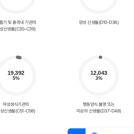
흡기 및 흉곽내 기관의
양성 신생물(D10-D36)
성신생물(C30-C39)
여성생식기관의
행동양식 불명 또는
성신생물(C51-C58)
미상의 신생물(D37-D48)