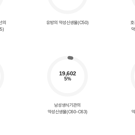
선의
유방의 악성신생물(C50)
호
5)
악
남성생식기관의
악성신생물(C60-C63)
악