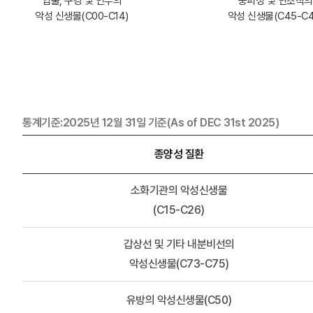
입술, 구강 및 인두의
중피성 및 연조직의
악성 신생물(C00-C14)
악성 신생물(C45-C4
통계기준:2025년 12월 31일 기준(As of DEC 31st 2025)
종양성 질환
소화기관의 악성신생물
(C15-C26)
갑상선 및 기타 내분비선의
악성신생물(C73-C75)
유방의 악성신생물(C50)