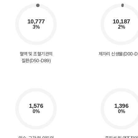
혈액 및 조혈기관의
제자리 신생물(D00-D
질환(D50-D89)