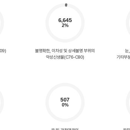
09)
불명확한, 이차성 및 상세불명 부위의
눈
악성신생물(C76-C80)
기타부분