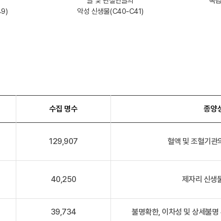
골 및 관절연골의
독립
9)
악성 신생물(C40-C41)
수집 명수
종양
129,907
혈액 및 조혈기관의
40,250
제자리 신생물
39,734
불명확한, 이차성 및 상세불명