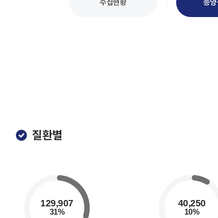
수집현황
종양
질환별