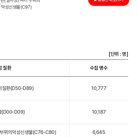
된(일차성) 여러 부위의
악성신생물(C97)
[단위 : 명]
성 질환
수집 명수
질환(D50-D89)
10,777
(D00-D09)
10,187
 부위의악성신생물(C76-C80)
6,645