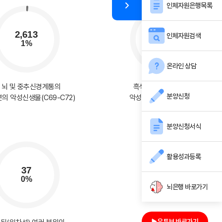
인체자원은행목록
인체자원검색
온라인 상담
, 뇌 및 중추신경계통의
흑색종 및 기타 피부의
분양신청
의 악성신생물(C69-C72)
악성 신생물(C43-C44)
분양신청서식
활용성과등록
뇌은행 바로가기
유튜브 바로가기