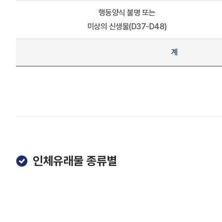
행동양식 불명 또는
미상의 신생물(D37-D48)
계
인체유래물 종류별