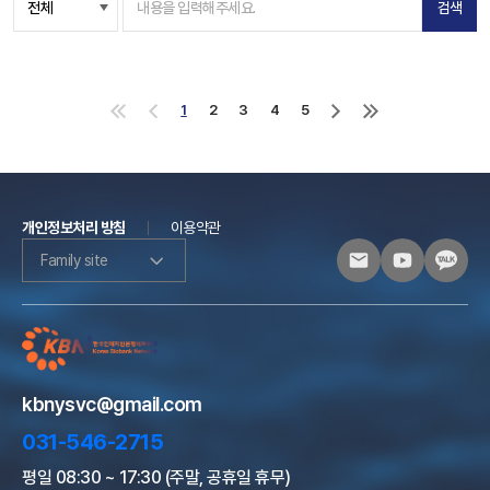
검색
1
2
3
4
5
처
이
다
마
음
전
음
지
으
으
으
막
로
로
로
으
로
개인정보처리 방침
이용약관
Family site
kbnysvc@gmail.com
031-546-2715
평일 08:30 ~ 17:30 (주말, 공휴일 휴무)