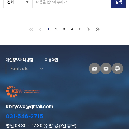
검색
1
2
3
4
5
처
이
다
마
음
전
음
지
으
으
으
막
로
로
로
으
로
개인정보처리 방침
이용약관
Family site
kbnysvc@gmail.com
031-546-2715
평일 08:30 ~ 17:30 (주말, 공휴일 휴무)