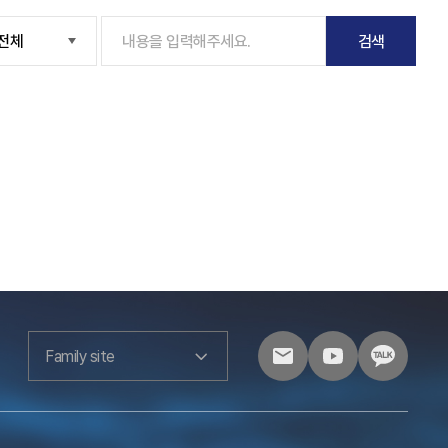
검색
Family site