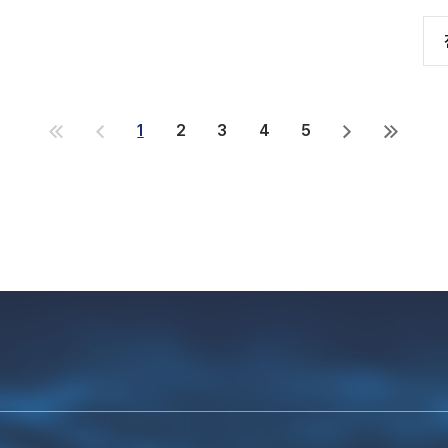
1
2
3
4
5
처
이
다
마
음
전
음
지
으
으
으
막
로
로
로
으
로