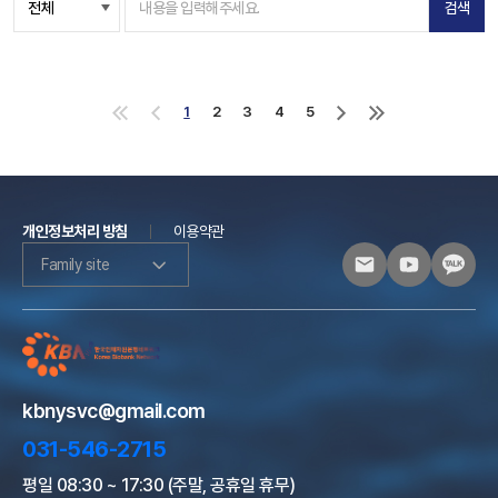
검색
1
2
3
4
5
처
이
다
마
음
전
음
지
으
으
으
막
로
로
로
으
로
개인정보처리 방침
이용약관
Family site
kbnysvc@gmail.com
031-546-2715
평일 08:30 ~ 17:30 (주말, 공휴일 휴무)