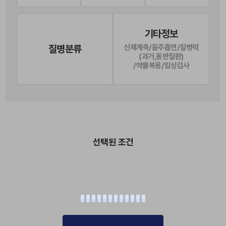
기타정보
질병분류
신체계측/음주흡연/질병력
(과거,동반질환)
/약물복용/임상검사
선택된 조건