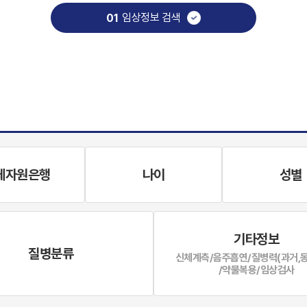
임상정보 검색
01
체자원은행
나이
성별
기타정보
질병분류
신체계측/음주흡연/질병력(과거,
/약물복용/임상검사