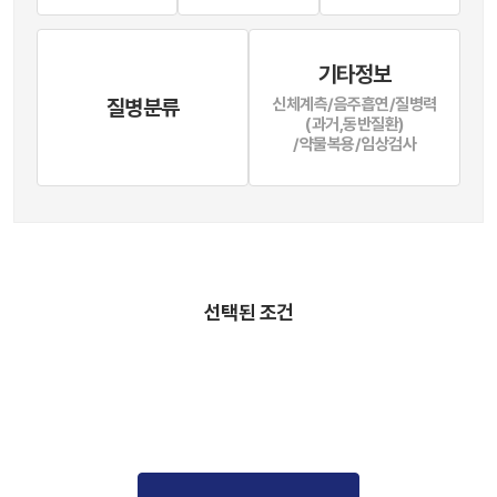
기타정보
질병분류
신체계측/음주흡연/질병력
(과거,동반질환)
/약물복용/임상검사
선택된 조건