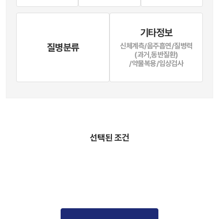
기타정보
질병분류
신체계측/음주흡연/질병력
(과거,동반질환)
/약물복용/임상검사
선택된 조건