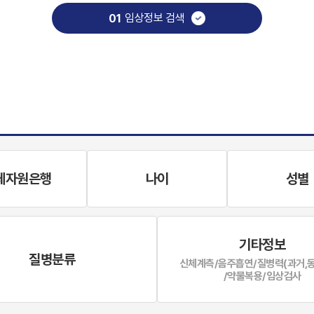
임상정보 검색
01
체자원은행
나이
성별
기타정보
질병분류
신체계측/음주흡연/질병력(과거,
/약물복용/임상검사