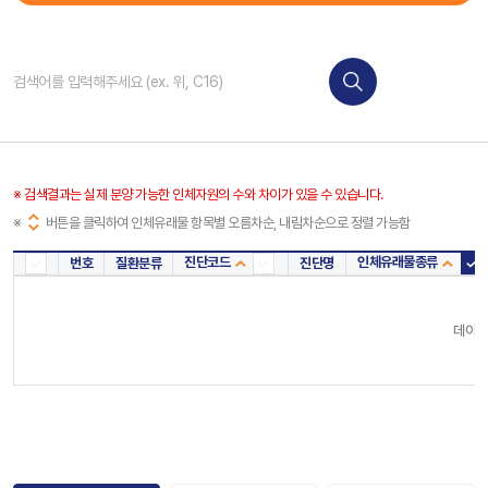
※ 검색결과는 실제 분양 가능한 인체자원의 수와 차이가 있을 수 있습니다.
※
버튼을 클릭하여 인체유래물 항목별 오름차순, 내림차순으로 정렬 가능함
진단코드
인체유래물종류
번호
질환분류
진단명
진단코드
인체
데이터