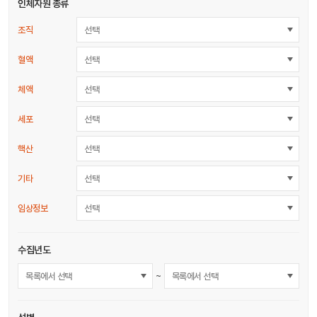
인체자원 종류
조직
선택
혈액
선택
체액
선택
세포
선택
핵산
선택
기타
선택
임상정보
선택
수집년도
~