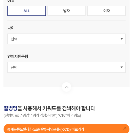
성별
ALL
남자
여자
나이
선택
인체자원은행
선택
질병명
을 사용해서 키워드를 검색해야 합니다
(질병명 ex : "위암", "위의 악성신생물", "C16"이 키워드)
통계분류포털-한국표준질병∙사인분류 (KCD) 바로가기