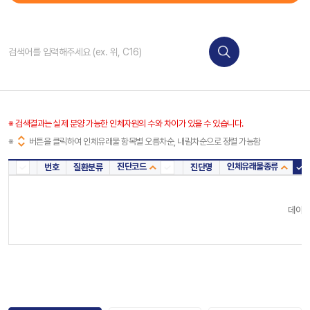
※ 검색결과는 실제 분양 가능한 인체자원의 수와 차이가 있을 수 있습니다.
※
버튼을 클릭하여 인체유래물 항목별 오름차순, 내림차순으로 정렬 가능함
진단코드
인체유래물종류
번호
질환분류
진단명
진단코드
인체
데이터