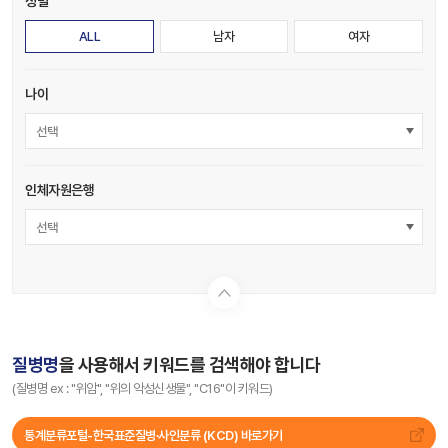
성별
ALL
남자
여자
나이
선택
인체자원은행
선택
질병명
을 사용해서 키워드를 검색해야 합니다
(질병명 ex : "위암", "위의 악성신생물", "C16"이 키워드)
통계분류포털-한국표준질병∙사인분류 (KCD) 바로가기