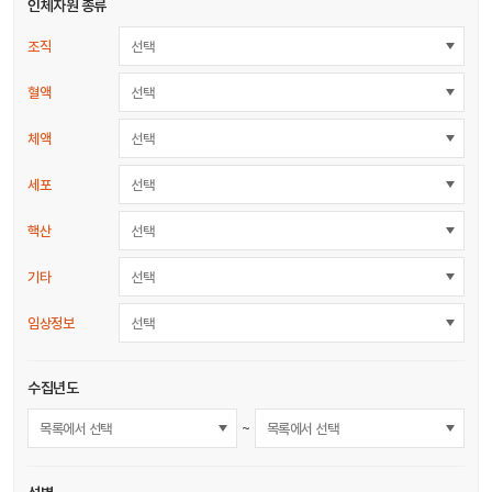
인체자원 종류
조직
선택
혈액
선택
체액
선택
세포
선택
핵산
선택
기타
선택
임상정보
선택
수집년도
~