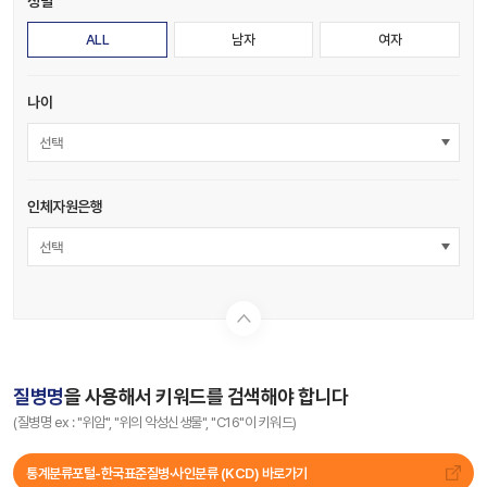
성별
ALL
남자
여자
나이
선택
인체자원은행
선택
질병명
을 사용해서 키워드를 검색해야 합니다
(질병명 ex : "위암", "위의 악성신생물", "C16"이 키워드)
통계분류포털-한국표준질병∙사인분류 (KCD) 바로가기