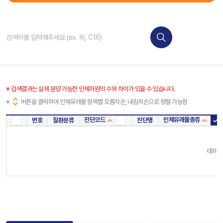
※ 검색결과는 실제 분양 가능한 인체자원의 수와 차이가 있을 수 있습니다.
※
버튼을 클릭하여 인체유래물 항목별 오름차순, 내림차순으로 정렬 가능함
진단코드
인체유래물종류
번호
질환분류
진단명
진단코드
인체
데이터