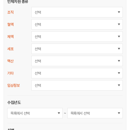
인체자원 종류
조직
선택
혈액
선택
체액
선택
세포
선택
핵산
선택
기타
선택
임상정보
선택
수집년도
~